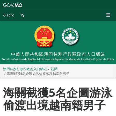
澳
門
特
30°C
別
行
政
區
政
府
入
口
網
站
澳門特別行政區政府入口網站
新聞
海關截獲5名企圖游泳偷渡出境越南籍男子
海關截獲5名企圖游泳
偷渡出境越南籍男子