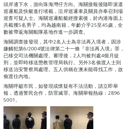
頭岸邊下水，游向珠海灣仔方向。海關接報後隨即派遣
巡邏船及快艇進行堵截，沿岸巡邏車及關員亦奉召到場
巡查可疑人士。海關巡邏船艇經搜索後，於內港海面上
共截獲5名男子，均為越南籍，年齡介乎25至45歲，全
數被帶返海關船隊基地作進一步調查。
海關調查後發現，其中2名人士為非法再入境者，因涉
嫌觸犯第6/2004號法律第二十一條『非法再入境』罪，
已移交司法機關處理。審理後，2人均被判處4個月徒
刑，並即時移送懲教管理局執行。另外3名偷渡人士則
移送治安警察局處理。五人供稱在澳未能尋找工作，故
偷渡往內地。
海關呼籲市民，如發現或懷疑有不法活動，請立即舉
報，透過警民合作，防罪滅罪。海關舉報熱線：2896
5001。