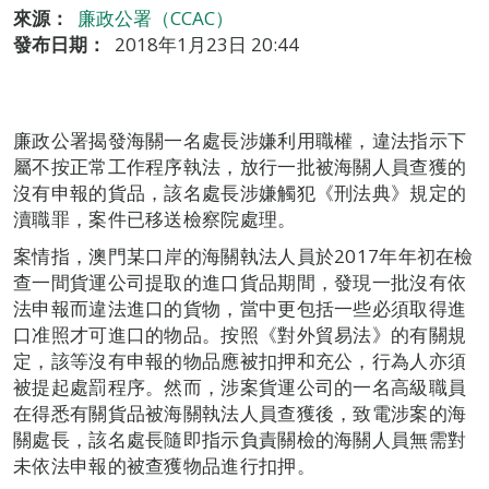
來源：
廉政公署（CCAC）
發布日期：
2018年1月23日 20:44
廉政公署揭發海關一名處長涉嫌利用職權，違法指示下
屬不按正常工作程序執法，放行一批被海關人員查獲的
沒有申報的貨品，該名處長涉嫌觸犯《刑法典》規定的
瀆職罪，案件已移送檢察院處理。
案情指，澳門某口岸的海關執法人員於2017年年初在檢
查一間貨運公司提取的進口貨品期間，發現一批沒有依
法申報而違法進口的貨物，當中更包括一些必須取得進
口准照才可進口的物品。按照《對外貿易法》的有關規
定，該等沒有申報的物品應被扣押和充公，行為人亦須
被提起處罰程序。然而，涉案貨運公司的一名高級職員
在得悉有關貨品被海關執法人員查獲後，致電涉案的海
關處長，該名處長隨即指示負責關檢的海關人員無需對
未依法申報的被查獲物品進行扣押。