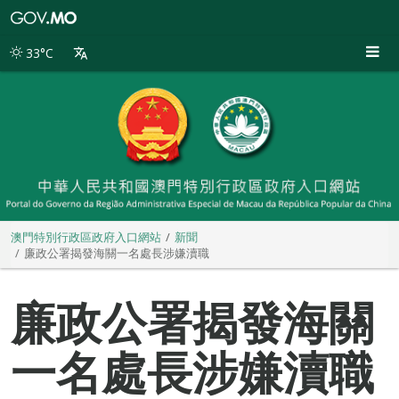
澳
門
特
33°C
別
行
政
區
政
府
入
口
網
站
澳門特別行政區政府入口網站
新聞
廉政公署揭發海關一名處長涉嫌瀆職
廉政公署揭發海關
一名處長涉嫌瀆職