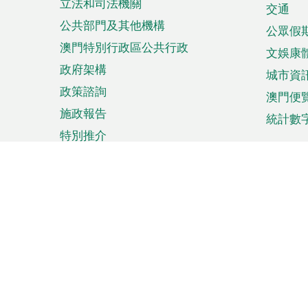
立法和司法機關
單
交通
公共部門及其他機構
公眾假
澳門特別行政區公共行政
文娛康
政府架構
城市資
政策諮詢
澳門便
施政報告
統計數
特別推介
來澳旅遊
商務
計劃行程
貿易投
觀光
澳門經
娛樂消閒
中小企
購物
市場資
節日盛事
知識產