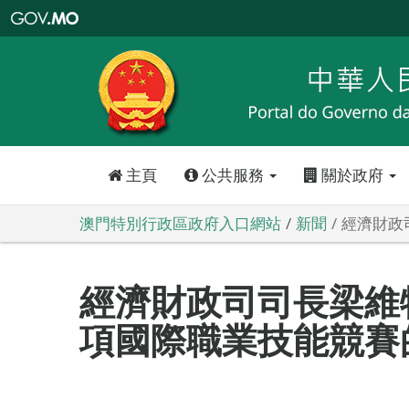
澳
門
特
別
行
政
區
政
府
入
口
網
站
主頁
公共服務
關於政府
澳門特別行政區政府入口網站
新聞
經濟財政
經濟財政司司長梁維
項國際職業技能競賽