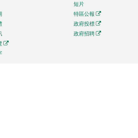
短片
期
特區公報
體
政府投標
訊
政府招聘
覽
字
及貿易
相關連結
資
手機應用程式目錄
貿會展
社交媒體目錄
商機和服務
專題網站目錄
訊
RSS訂閱目錄
權
表格下載