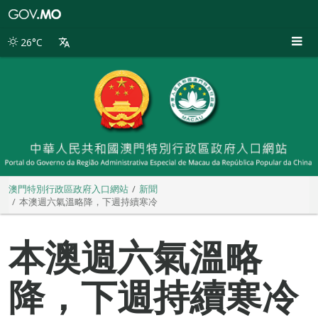
澳
門
特
26°C
別
行
政
區
政
府
入
口
網
站
澳門特別行政區政府入口網站
新聞
本澳週六氣溫略降，下週持續寒冷
本澳週六氣溫略
降，下週持續寒冷