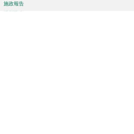
施政報告
特別推介
澳門資訊
天氣
交通
公眾假期
文娛康體
城市資訊
澳門便覽
統計數字
公佈告示
新聞