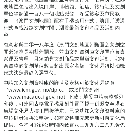
澳地區包括出入境口岸、博物館、酒店、旅行社及文創
單位等超過一百八十個地點派發，深受旅客及市民歡
迎。《澳門文創地圖》配有手機應用程式，讓用戶透過
程式查找沿路文創空間，瀏覽最新文創產品及活動內
容。
有意參與二零一八年度《澳門文創地圖》甄選之文創空
間必須為長期對外開放、並由文創資料庫文創單位負責
營運及管理、且須銷售文創商品或舉辦文創活動。如符
合資格的文創單位數目超出原定名額，文化局將以抽籤
形式決定最終入選單位。
申請加入文創資料庫的詳情及表格可於文化局網頁
（www.icm.gov.mo/dpicc）或澳門文創網
（www.macaucci.gov.mo）下載；填妥申請表格並列
印後，可連同表格電子檔及附件電子檔一併遞交至塔石
廣場文化局大樓正門接待處。已成功加入文創資料庫的
單位則毋須再次申請，如有資料補充或更新可向文化局
提供。查詢可於辦公時間內致電八三九九六二八九黃先