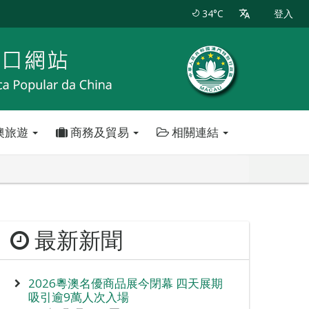
34°C
登入
澳旅遊
商務及貿易
相關連結
最新新聞
2026粵澳名優商品展今閉幕 四天展期
吸引逾9萬人次入場