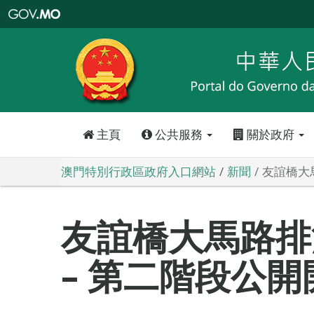
澳
門
特
別
行
政
區
政
府
入
口
網
站
主頁
公共服務
關於政府
澳門特別行政區政府入口網站
新聞
友誼橋大
友誼橋大馬路排
– 第二階段公開