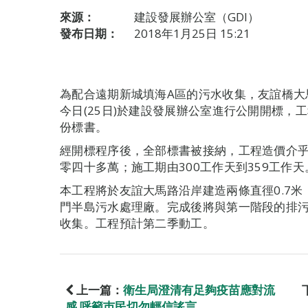
來源：
建設發展辦公室（GDI）
發布日期：
2018年1月25日 15:21
為配合遠期新城填海A區的污水收集，友誼橋大馬
今日(25日)於建設發展辦公室進行公開開標，工
份標書。
經開標程序後，全部標書被接納，工程造價介
零四十多萬；施工期由300工作天到359工作天
本工程將於友誼大馬路沿岸建造兩條直徑0.7米
門半島污水處理廠。完成後將與第一階段的排污
收集。工程預計第二季動工。
上一篇：
衛生局澄清有足夠疫苗應對流
感 呼籲巿民切勿輕信謠言