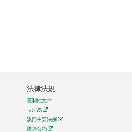
法律法規
憲制性文件
搜法易
澳門主要法例
國際公約