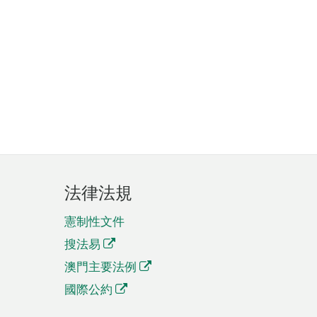
法律法規
憲制性文件
搜法易
澳門主要法例
國際公約