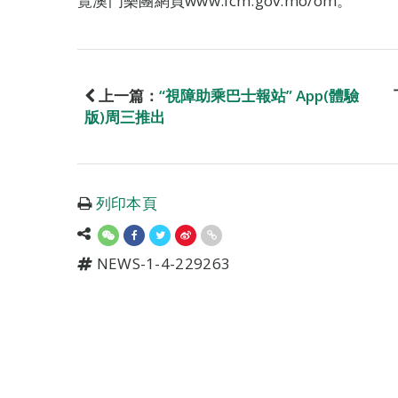
覽澳門樂團網頁www.icm.gov.mo/om。
上一篇：
“視障助乘巴士報站” App(體驗
版)周三推出
列印本頁
NEWS-1-4-229263