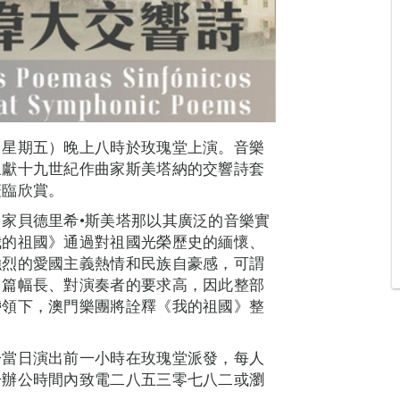
（星期五）晚上八時於玫瑰堂上演。音樂
呈獻十九世紀作曲家斯美塔納的交響詩套
蒞臨欣賞。
家貝德里希•斯美塔那以其廣泛的音樂實
我的祖國》通過對祖國光榮歷史的緬懷、
強烈的愛國主義熱情和民族自豪感，可謂
》篇幅長、對演奏者的要求高，因此整部
帶領下，澳門樂團將詮釋《我的祖國》整
於當日演出前一小時在玫瑰堂派發，每人
於辦公時間內致電二八五三零七八二或瀏