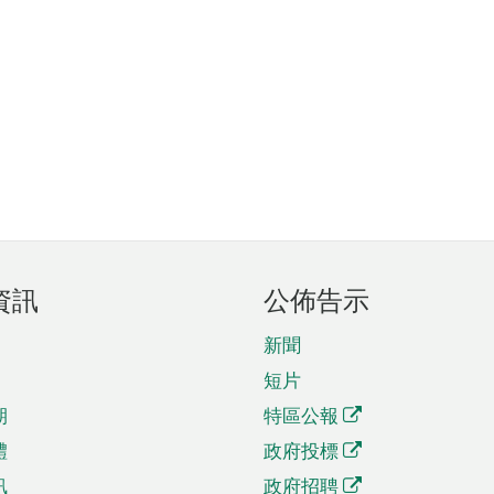
資訊
公佈告示
新聞
短片
期
特區公報
體
政府投標
訊
政府招聘