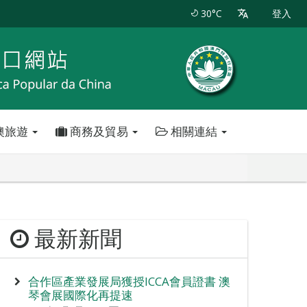
30°C
登入
澳旅遊
商務及貿易
相關連結
最新新聞
合作區產業發展局獲授ICCA會員證書 澳
琴會展國際化再提速