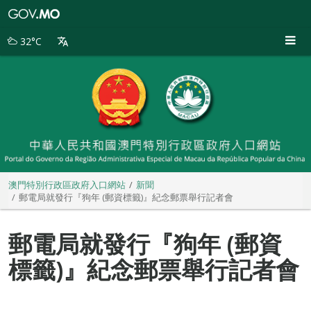
澳
門
特
32°C
別
行
政
區
政
府
入
口
網
站
澳門特別行政區政府入口網站
新聞
郵電局就發行『狗年 (郵資標籤)』紀念郵票舉行記者會
郵電局就發行『狗年 (郵資
標籤)』紀念郵票舉行記者會