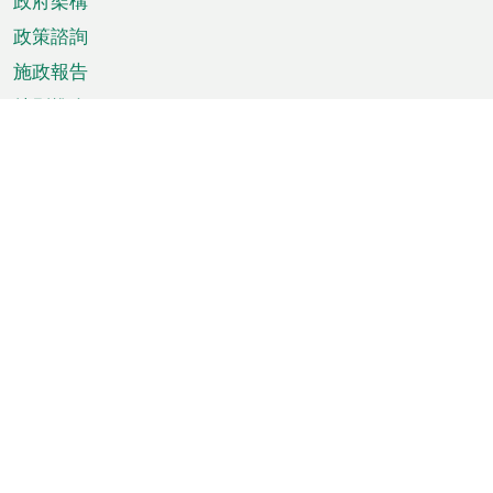
政府架構
政策諮詢
施政報告
特別推介
澳門資訊
天氣
交通
公眾假期
文娛康體
城市資訊
澳門便覽
統計數字
公佈告示