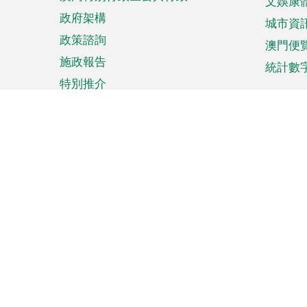
文娛康
政府架構
城市資
政策諮詢
澳門便
施政報告
統計數
特別推介
來澳旅遊
商務
計劃行程
貿易投
觀光
澳門經
娛樂消閒
中小企
購物
市場資
節日盛事
知識產
網
網
頁
使用條款
私隱聲明
協調機構：澳門特別行政區行
站
腳