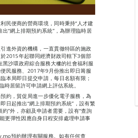
利民便商的營商環境，同時秉持“人才建
推出“網上排期預約系統”，為辦理臨時居
及引進外資的機構，一直貫徹特區的施政
於2015年起聯同經濟財政司轄下3個部
作在黑沙環政府綜合服務大樓的社會福利服
便民服務、2017年9月份推出即日籌服
親臨本局即日提交申請，每日名額有限；
”臨時居留許可申請網上評估系統。
局預約，貿促局進一步優化電子服務，為
即日起推出“網上排期預約系統”，設有繁
預約”外，亦顧及申請者需要，設有“查詢
請者能更彈性因應自身日程安排處理申請事
pim.gov.mo預約辦理有關服務。如有任何查