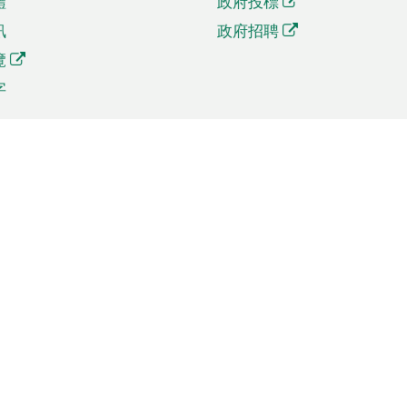
體
政府投標
訊
政府招聘
覽
字
及貿易
相關連結
資
手機應用程式目錄
貿會展
社交媒體目錄
商機和服務
專題網站目錄
訊
RSS訂閱目錄
權
表格下載
政公職局