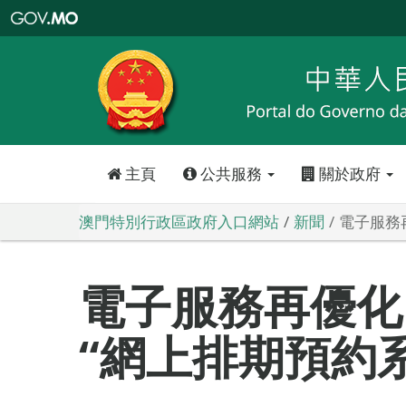
澳
門
特
別
行
政
區
政
府
入
口
網
站
主頁
公共服務
關於政府
澳門特別行政區政府入口網站
新聞
電子服務
電子服務再優化
“網上排期預約