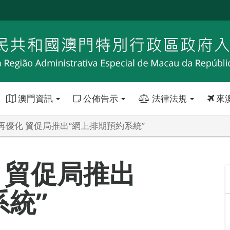
澳門資訊
公佈告示
法律法規
來
再優化 貿促局推出“網上排期預約系統”
 貿促局推出
系統”