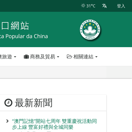
31°C
登入
澳旅遊
商務及貿易
相關連結
最新新聞
“澳門記憶”開站七周年 雙重慶祝活動同
步上線 豐富好禮與全城同樂