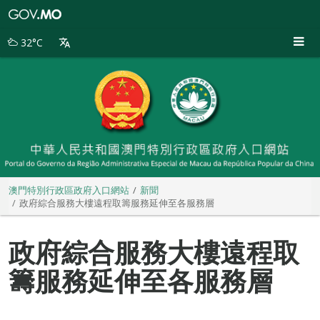
澳
門
特
32°C
別
行
政
區
政
府
入
口
網
站
澳門特別行政區政府入口網站
新聞
政府綜合服務大樓遠程取籌服務延伸至各服務層
政府綜合服務大樓遠程取
籌服務延伸至各服務層