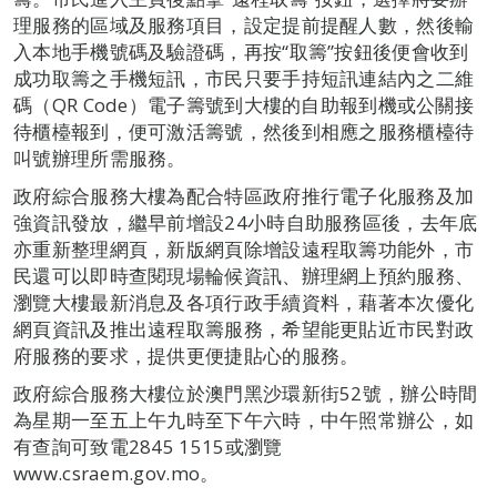
理服務的區域及服務項目，設定提前提醒人數，然後輸
入本地手機號碼及驗證碼，再按“取籌”按鈕後便會收到
成功取籌之手機短訊，市民只要手持短訊連結內之二維
碼（QR Code）電子籌號到大樓的自助報到機或公關接
待櫃檯報到，便可激活籌號，然後到相應之服務櫃檯待
叫號辦理所需服務。
政府綜合服務大樓為配合特區政府推行電子化服務及加
強資訊發放，繼早前增設24小時自助服務區後，去年底
亦重新整理網頁，新版網頁除增設遠程取籌功能外，市
民還可以即時查閱現場輪候資訊、辦理網上預約服務、
瀏覽大樓最新消息及各項行政手續資料，藉著本次優化
網頁資訊及推出遠程取籌服務，希望能更貼近市民對政
府服務的要求，提供更便捷貼心的服務。
政府綜合服務大樓位於澳門黑沙環新街52號，辦公時間
為星期一至五上午九時至下午六時，中午照常辦公，如
有查詢可致電2845 1515或瀏覽
www.csraem.gov.mo。