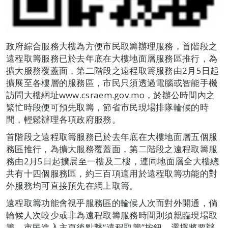
政府綜合服務大樓為方便市民取籌辦理服務，首階段之
遠程取籌服務已於去年底在大樓地面層服務區推行，為
擴大服務覆蓋面，第二階段之遠程取籌服務由2月5日起
擴展至各樓層的服務區，市民只須透過電腦或智能手機
訪問大樓網址www.csraem.gov.mo，於辦公時間內之
繁忙時段便可預先取籌，節省市民現場排隊輪候的時
間，輕鬆辦理各項政府服務。
首階段之遠程取籌服務已於去年底在大樓地面層五個服
務區推行，為擴大服務覆蓋面，第二階段之遠程取籌服
務由2月5日起擴展至一樓及二樓，連同地面層全大樓總
共有十四個服務區，約三百項適用於遠程取籌功能的對
外服務均可直接預先在網上取籌。
遠程取籌功能會視乎服務區的輪候人次而對外開通，倘
輪候人次較少或非為遠程取籌服務時間則須親臨現場取
籌。市民進入主頁後點撃“遠程取籌”按鈕，選擇將要辦