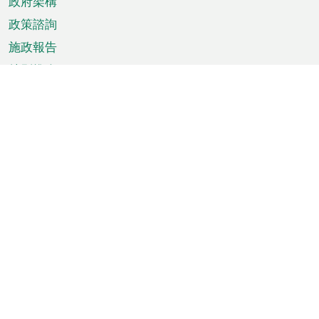
政府架構
政策諮詢
施政報告
特別推介
澳門資訊
天氣
交通
公眾假期
文娛康體
城市資訊
澳門便覽
統計數字
公佈告示