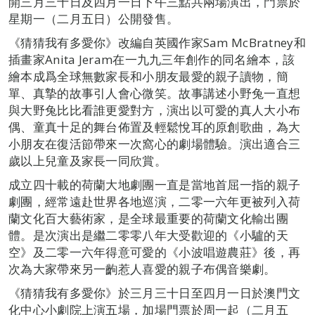
開三月三十日及四月一日下午三點共兩場演出，門票於
星期一（二月五日）公開發售。
《猜猜我有多愛你》改編自英國作家Sam McBratney和
插畫家Anita Jeram在一九九三年創作的同名繪本，該
繪本成爲全球無數家長和小朋友最愛的親子讀物，簡
單、真摯的故事引人會心微笑。故事講述小野兔一直想
與大野兔比比看誰更愛對方，演出以可愛的真人大小布
偶、童真十足的舞台佈置及輕鬆悅耳的原創歌曲，為大
小朋友在復活節帶來一次窩心的劇場體驗。演出適合三
歲以上兒童及家長一同欣賞。
成立四十載的荷蘭大地劇團一直是當地首屈一指的親子
劇團，經常遠赴世界各地巡演，二零一六年更被列入荷
蘭文化百大藝術家，是全球最重要的荷蘭文化輸出團
體。是次演出是繼二零零八年大受歡迎的《小驢的天
空》及二零一六年得意可愛的《小波唱遊農莊》後，再
次為大家帶來另一齣惹人喜愛的親子布偶音樂劇。
《猜猜我有多愛你》於三月三十日至四月一日於澳門文
化中心小劇院上演五場，加場門票於周一起（二月五