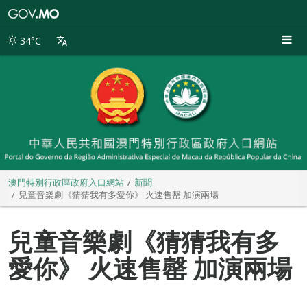
澳
門
特
34°C
別
行
政
區
政
府
入
口
網
站
澳門特別行政區政府入口網站
新聞
兒童音樂劇《猜猜我有多愛你》 火速售罄 加演兩場
兒童音樂劇《猜猜我有多
愛你》 火速售罄 加演兩場