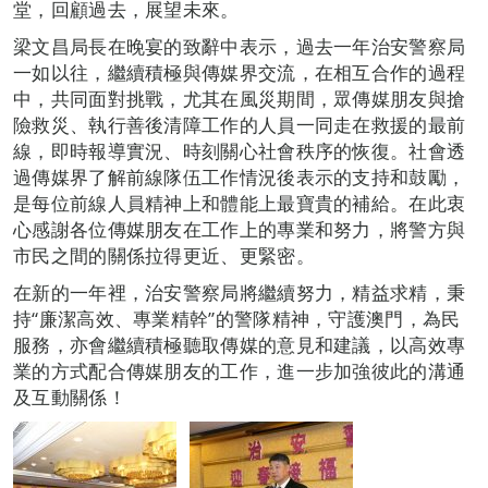
堂，回顧過去，展望未來。
梁文昌局長在晚宴的致辭中表示，過去一年治安警察局
一如以往，繼續積極與傳媒界交流，在相互合作的過程
中，共同面對挑戰，尤其在風災期間，眾傳媒朋友與搶
險救災、執行善後清障工作的人員一同走在救援的最前
線，即時報導實況、時刻關心社會秩序的恢復。社會透
過傳媒界了解前線隊伍工作情況後表示的支持和鼓勵，
是每位前線人員精神上和體能上最寶貴的補給。在此衷
心感謝各位傳媒朋友在工作上的專業和努力，將警方與
市民之間的關係拉得更近、更緊密。
在新的一年裡，治安警察局將繼續努力，精益求精，秉
持“廉潔高效、專業精幹”的警隊精神，守護澳門，為民
服務，亦會繼續積極聽取傳媒的意見和建議，以高效專
業的方式配合傳媒朋友的工作，進一步加強彼此的溝通
及互動關係！