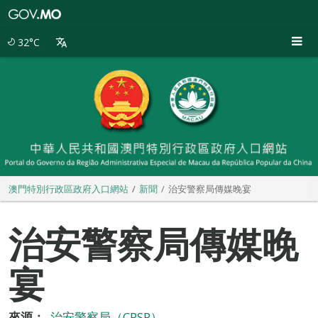
澳
門
特
32°C
別
行
政
區
政
府
入
口
網
站
澳門特別行政區政府入口網站
新聞
治安警察局傳媒晚宴
治安警察局傳媒晚
宴
來源：
治安警察局（CPSP）