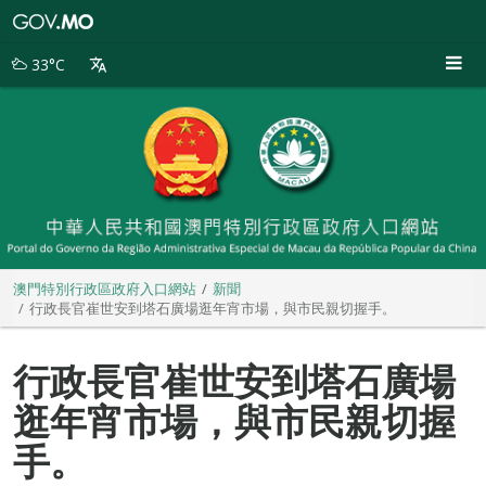
澳
門
特
33°C
別
行
政
區
政
府
入
口
網
站
澳門特別行政區政府入口網站
新聞
行政長官崔世安到塔石廣場逛年宵市場，與市民親切握手。
行政長官崔世安到塔石廣場
逛年宵市場，與市民親切握
手。