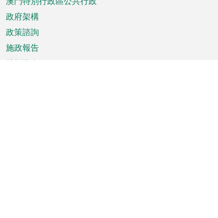
澳門特別行政區公共行政
政府架構
政策諮詢
施政報告
特別推介
澳門資訊
天氣
交通
公眾假期
文娛康體
城市資訊
澳門便覽
統計數字