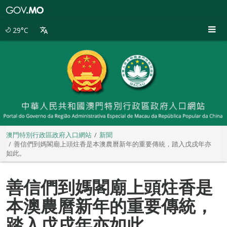
澳
門
特
29°C
別
行
政
區
政
府
入
口
網
站
澳門特別行政區政府入口網站
新聞
善信們到媽閣廟上頭炷香是本澳農曆新年的重要傳統，踏入戊戌年亦
如此。
善信們到媽閣廟上頭炷香是
本澳農曆新年的重要傳統，
踏入戊戌年亦如此。