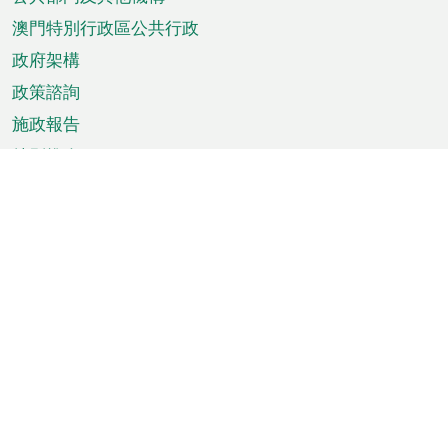
單
澳門特別行政區公共行政
政府架構
政策諮詢
施政報告
特別推介
澳門資訊
天氣
交通
公眾假期
文娛康體
城市資訊
澳門便覽
統計數字