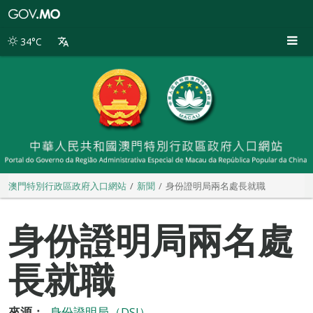
澳
門
特
34°C
別
行
政
區
政
府
入
口
網
站
澳門特別行政區政府入口網站
新聞
身份證明局兩名處長就職
身份證明局兩名處
長就職
來源：
身份證明局（DSI）