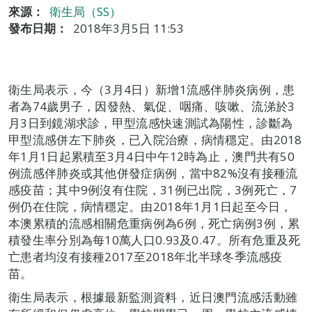
來源：
衛生局（SS）
發布日期：
2018年3月5日 11:53
衛生局表示，今（3月4日）新增1流感伴肺炎病例，患
者為74歲男子，因發熱、氣促、咽痛、咳嗽、流涕於3
月3日到鏡湖求診，甲型流感快速測試為陽性，診斷為
甲型流感併左下肺炎，已入院治療，病情穩定。由2018
年1月1日起累積至3月4日中午12時為止，澳門共有50
例流感伴肺炎或其他併發症病例，當中82%沒有接種流
感疫苗；其中9例沒有住院，31例已出院，3例死亡，7
例仍在住院，病情穩定。由2018年1月1日起至今日，
本澳累積的流感相關危重病例為6例，死亡病例3例，累
積發生率分別為每10萬人口0.93及0.47。所有危重及死
亡患者均沒有接種2017至2018年北半球冬季流感疫
苗。
衛生局表示，根據最新監測資料，近日澳門流感活動雖