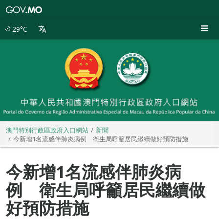
澳
門
特
29°C
別
行
政
區
政
府
入
口
網
站
澳門特別行政區政府入口網站
新聞
今新增1名流感伴肺炎病例 衛生局呼籲居民繼續做好預防措施
今新增1名流感伴肺炎病
例 衛生局呼籲居民繼續做
好預防措施