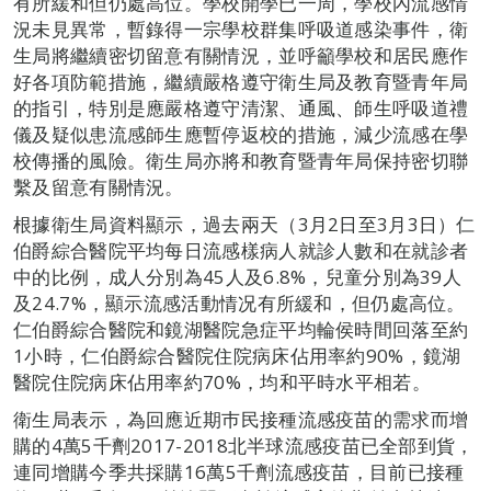
有所緩和但仍處高位。學校開學已一周，學校內流感情
況未見異常，暫錄得一宗學校群集呼吸道感染事件，衛
生局將繼續密切留意有關情況，並呼籲學校和居民應作
好各項防範措施，繼續嚴格遵守衛生局及教育暨青年局
的指引，特別是應嚴格遵守清潔、通風、師生呼吸道禮
儀及疑似患流感師生應暫停返校的措施，減少流感在學
校傳播的風險。衛生局亦將和教育暨青年局保持密切聯
繫及留意有關情況。
根據衛生局資料顯示，過去兩天（3月2日至3月3日）仁
伯爵綜合醫院平均每日流感樣病人就診人數和在就診者
中的比例，成人分別為45人及6.8%，兒童分別為39人
及24.7%，顯示流感活動情况有所緩和，但仍處高位。
仁伯爵綜合醫院和鏡湖醫院急症平均輪侯時間回落至約
1小時，仁伯爵綜合醫院住院病床佔用率約90%，鏡湖
醫院住院病床佔用率約70%，均和平時水平相若。
衛生局表示，為回應近期巿民接種流感疫苗的需求而增
購的4萬5千劑2017-2018北半球流感疫苗已全部到貨，
連同增購今季共採購16萬5千劑流感疫苗，目前已接種