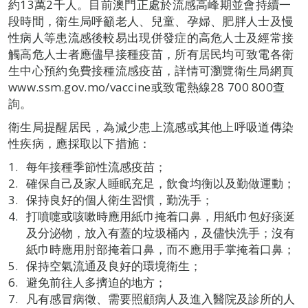
約13萬2千人。目前澳門正處於流感高峰期並會持續一
段時間，衛生局呼籲老人、兒童、孕婦、肥胖人士及慢
性病人等患流感後較易出現併發症的高危人士及經常接
觸高危人士者應儘早接種疫苗，所有居民均可致電各衛
生中心預約免費接種流感疫苗，詳情可瀏覽衛生局網頁
www.ssm.gov.mo/vaccine或致電熱線28 700 800查
詢。
衛生局提醒居民，為減少患上流感或其他上呼吸道傳染
性疾病，應採取以下措施：
每年接種季節性流感疫苗；
確保自己及家人睡眠充足，飲食均衡以及勤做運動；
保持良好的個人衛生習慣，勤洗手；
打噴嚏或咳嗽時應用紙巾掩着口鼻，用紙巾包好痰涎
及分泌物，放入有蓋的垃圾桶內，及儘快洗手；沒有
紙巾時應用肘部掩着口鼻，而不應用手掌掩着口鼻；
保持空氣流通及良好的環境衛生；
避免前往人多擠迫的地方；
凡有感冒病徵、需要照顧病人及進入醫院及診所的人