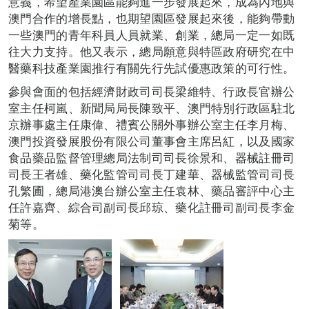
意義，希望產業園區能夠進一步發展起來，成為內地與
澳門合作的增長點，也期望園區發展起來後，能夠帶動
一些澳門的青年科員人員就業、創業，總局一定一如既
往大力支持。他又表示，總局願意與特區政府研究在中
醫藥科技產業園推行有關先行先試優惠政策的可行性。
參與會面的包括經濟財政司司長梁維特、行政長官辦公
室主任柯嵐、新聞局局長陳致平、澳門特別行政區駐北
京辦事處主任康偉、禮賓公關外事辦公室主任李月梅、
澳門投資發展股份有限公司董事會主席呂紅，以及國家
食品藥品監督管理總局法制司司長徐景和、器械註冊司
司長王者雄、藥化監管司司長丁建華、器械監管司司長
孔繁圃，總局港澳台辦公室主任袁林、藥品審評中心主
任許嘉齊、綜合司副司長邱琼、藥化註冊司副司長李金
菊等。