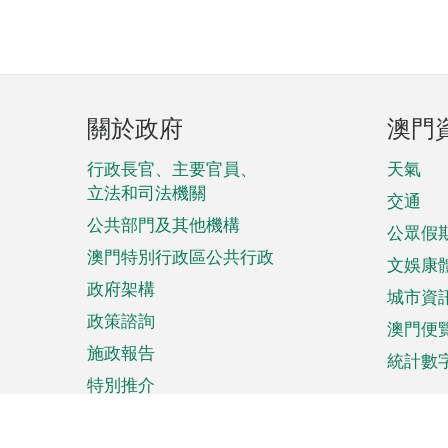
頁
關於政府
澳門
腳
菜
行政長官、主要官員、
天氣
立法和司法機關
單
交通
公共部門及其他機構
公眾假
澳門特別行政區公共行政
文娛康
政府架構
城市資
政策諮詢
澳門便
施政報告
統計數
特別推介
來澳旅遊
商務