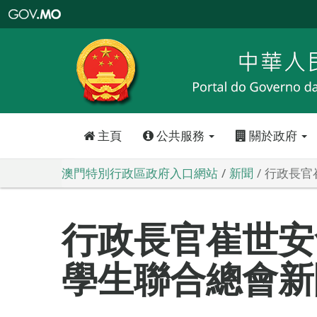
澳
門
特
別
行
政
區
政
府
入
口
網
站
主頁
公共服務
關於政府
澳門特別行政區政府入口網站
新聞
行政長官
行政長官崔世安
學生聯合總會新