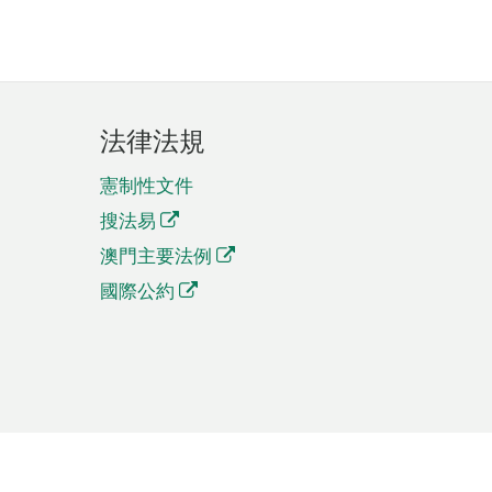
法律法規
憲制性文件
搜法易
澳門主要法例
國際公約