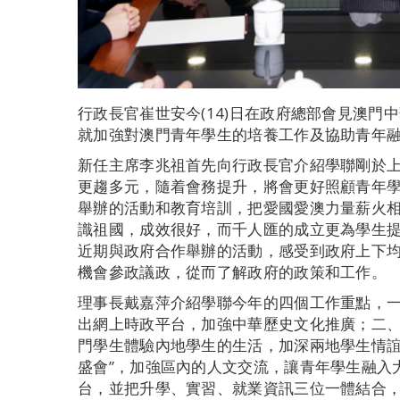
行政長官崔世安今(14)日在政府總部會見澳門
就加強對澳門青年學生的培養工作及協助青年
新任主席李兆祖首先向行政長官介紹學聯剛於
更趨多元，隨着會務提升，將會更好照顧青年
舉辦的活動和教育培訓，把愛國愛澳力量薪火
識祖國，成效很好，而千人匯的成立更為學生
近期與政府合作舉辦的活動，感受到政府上下
機會參政議政，從而了解政府的政策和工作。
理事長戴嘉萍介紹學聯今年的四個工作重點，
出網上時政平台，加強中華歷史文化推廣；二
門學生體驗內地學生的生活，加深兩地學生情誼
盛會”，加強區內的人文交流，讓青年學生融入
台，並把升學、實習、就業資訊三位一體結合