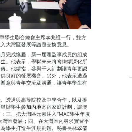
中華學生聯合總會主席李兆祖一行，雙方
融入大灣區發展等議題交換意見。
上月完成換屆，新一屆理監事成員的組成
學生。他表示，學聯未來將會繼續深化所
相傳。他續指，參與千人計劃讓青年更認
提供良好的發展機會。另外，他表示透過
均樂意與青年交流及溝通，讓青年學生有
一、透過與高等院校及中學合作，以及推
、舉辦學生參加內地寄宿家庭計劃，讓澳
；三、把大灣區元素注入“MAC學生年度
大灣區發展；四、在大灣區內尋求實習平
，為學生打造生涯規劃鏈。秘書長林翠倩