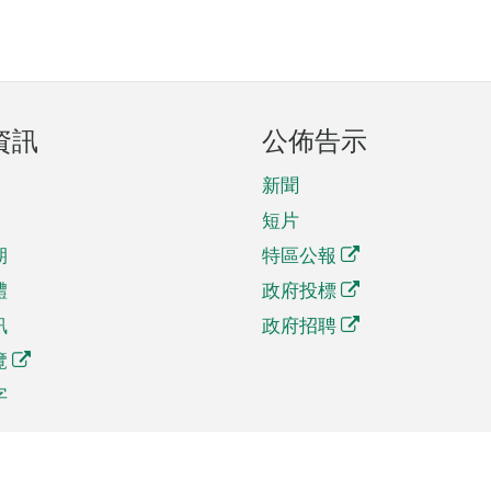
資訊
公佈告示
新聞
短片
期
特區公報
體
政府投標
訊
政府招聘
覽
字
及貿易
相關連結