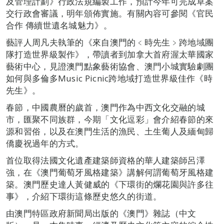
及管理計劃》行政法規編製工作，預計今年可完成草案
交行政會審議，明年頒佈實施。有關內容可參閱《官民
合作 傳續世遺名城魅力》。
藝評人周凡夫執筆的《來自澳門的﹤時先生﹥跨地域團
隊打造世界級製作》，帶讀者到加拿大首府渥太華國家
藝術中心，見證澳門點象藝術協會、澳門小城實驗劇團
如何與多倫多Music Picnic跨地域打造世界級佳作《時
先生》。
春節，中國農曆的歲首，澳門作為中西文化交融的城
市，匯聚不同族群，今期「文化逗彩」會介紹春節的來
源和習俗，以及在澳門生活的漁民、土生葡人及緬甸歸
僑慶祝過年的方式。
首位取得法國文化遺產建築師資格的華人建築師呂澤
強，在《澳門葡萄牙風格建築》講解何謂葡萄牙風格建
築。澳門歷史達人黃健威的《下環街的爛花園與許多往
事》，介紹下環街這條歷史悠久的街道。
由澳門特區政府新聞局出版的《澳門》雜誌（中文