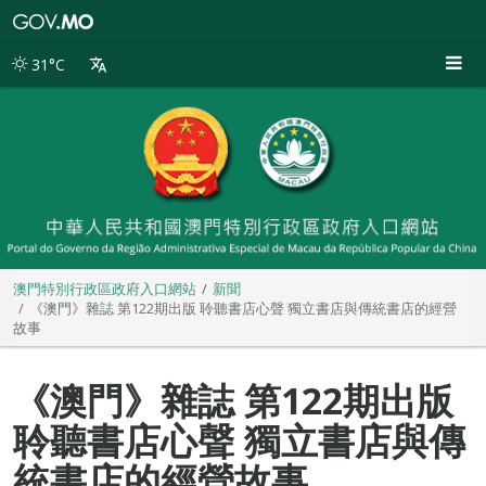
澳
門
特
31°C
別
行
政
區
政
府
入
口
網
站
澳門特別行政區政府入口網站
新聞
《澳門》雜誌 第122期出版 聆聽書店心聲 獨立書店與傳統書店的經營
故事
《澳門》雜誌 第122期出版
聆聽書店心聲 獨立書店與傳
統書店的經營故事