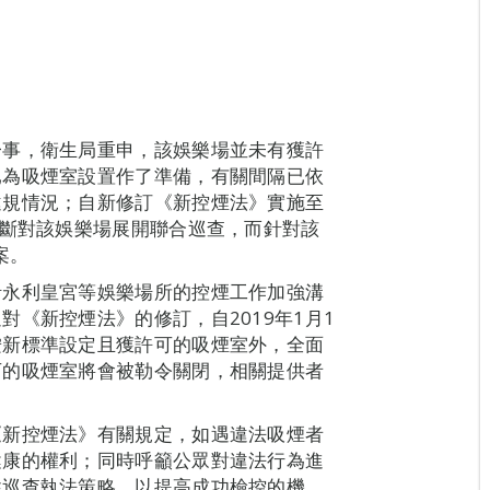
一事，衛生局重申，該娛樂場並未有獲許
已為吸煙室設置作了準備，有關間隔已依
違規情況；自新修訂《新控煙法》實施至
不斷對該娛樂場展開聯合巡查，而針對該
案。
括永利皇宮等娛樂場所的控煙工作加強溝
《新控煙法》的修訂，自2019年1月1
按新標準設定且獲許可的吸煙室外，全面
可的吸煙室將會被勒令關閉，相關提供者
《新控煙法》有關規定，如遇違法吸煙者
健康的權利；同時呼籲公眾對違法行為進
性巡查執法策略，以提高成功檢控的機