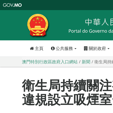
澳
門
特
別
行
政
區
政
府
入
口
網
站
主頁
公共服務
關於政府
澳門特別行政區政府入口網站
新聞
衛生局持
衛生局持續關注
違規設立吸煙室