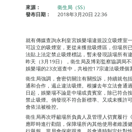
來源：
衛生局（SS）
發布日期：
2018年3月20日 22:36
就有傳媒查詢永利皇宮娛樂場違規設立吸煙室
可設立的吸煙室，更從未獲批吸煙區，但場所
法貼上法定禁止吸煙標誌，暫未發現該場所有
昨天（3月19日），衛生局及博彩監察協調局
娛樂場的23次巡查中，共檢控17宗違法吸煙個
衛生局強調，會密切關注有關投訴，持續就包
通和合作，遏止違法吸煙。根據去年立法會通過對
日起，娛樂場不論是中場或貴賓室，除已符合
禁止吸煙。倘發現不符合新標準、又或未獲許
會依法被檢控。
衛生局再次呼籲場所負責人及管理人切實履行
應即時進行勸阻，保障場所內其他使用者維護
行舉報，當局會保密跟進，並會適時制定針對