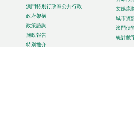
澳門特別行政區公共行政
文娛康
政府架構
城市資
政策諮詢
澳門便
施政報告
統計數
特別推介
來澳旅遊
商務
計劃行程
貿易投
觀光
澳門經
娛樂消閒
中小企
購物
市場資
節日盛事
知識產
網
網
頁