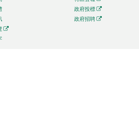
體
政府投標
訊
政府招聘
覽
字
及貿易
相關連結
資
手機應用程式目錄
貿會展
社交媒體目錄
商機和服務
專題網站目錄
訊
RSS訂閱目錄
權
表格下載