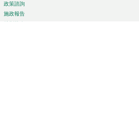
政策諮詢
施政報告
特別推介
澳門資訊
天氣
交通
公眾假期
文娛康體
城市資訊
澳門便覽
統計數字
公佈告示