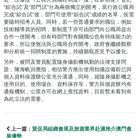
“綜合試”及“部門試”分為兩個獨立的開考，當行政公職局
完成“綜合試”後，部門可使用“綜合試”成績的名單，按需
要隨時招考人員。同時，若一些普通要求的職位，例如
技術輔導員的招聘，新制度下亦可由部門向公職局提出
合作一併開考，但有時部門對有關職位也有特殊能力的
要求，所以便無法與公職局合作開考。政府會繼續觀察
和分析統一招聘制度的實施，持續聽取意見予以優化。
另外，被問及警員配置隨身攝影機執勤的法律支撐問
題，陳海帆回應指，相信警方推出使用拍攝設備前已與
個人資料保護辦公室充分溝通，同時，就隨身攝影機之
使用目的、使用場合、資料保存等，警方與個資辦均有
通報機制，公眾亦可在網上查找資料，目前暫未看到有
為此立法的需要。
上一篇：
貿促局組織會展及旅遊業界赴滬推介澳門會
展優勢