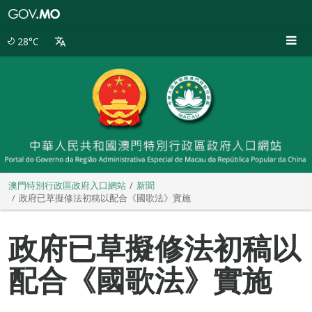
澳
門
特
28°C
別
行
政
區
政
府
入
口
網
站
澳門特別行政區政府入口網站
新聞
政府已草擬修法初稿以配合《國歌法》實施
政府已草擬修法初稿以
配合《國歌法》實施