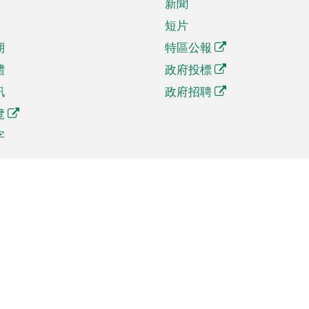
新聞
短片
期
特區公報
體
政府投標
訊
政府招聘
覽
字
及貿易
相關連結
資
手機應用程式目錄
貿會展
社交媒體目錄
商機和服務
專題網站目錄
訊
RSS訂閱目錄
權
表格下載