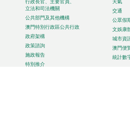
菜
行政長官、主要官員、
天氣
立法和司法機關
單
交通
公共部門及其他機構
公眾假
澳門特別行政區公共行政
文娛康
政府架構
城市資
政策諮詢
澳門便
施政報告
統計數
特別推介
來澳旅遊
商務
計劃行程
貿易投
觀光
澳門經
娛樂消閒
中小企
購物
市場資
節日盛事
知識產