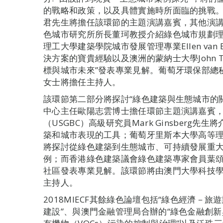
的戰略和政策，以及具體實施時所面臨的挑戰
君先生將擔任該環節的主題演講嘉賓，其他演
色城市研究所所長董珂教授介紹綠色城市規劃
理工大學建築學院城市發展管理專業Ellen van
決方案的寶貴經驗以及澳洲的蒙納士大學John T
標與城市未來”發表專業見解。葡萄牙環保部總秘書長Alexa
女士將擔任主持人。
該環節第二部分將探討“綠色建築與生態城市的
中心主任歐陽志雲博士擔任環節主題演講嘉賓
（USGBC）高級研究員Mark Ginsberg先
築和城市表現的工具；葡萄牙里斯本大學高等理工學院的M
將探討從綠色建築到生態城市、可持續發展重
例；而香港綠色建築議會綠色建築專家會員葉
社區發表專業見解。該環節將由澳門大學科技
主持人。
2018MIECF其餘綠色論壇包括“綠色經濟－
建設”、與澳門金融管理局合辦的“綠色金融創新