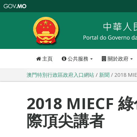
澳
門
特
別
行
政
區
政
府
入
口
網
站
主頁
公共服務
關於政府
澳門特別行政區政府入口網站
新聞
2018 
2018 MIECF
際頂尖講者