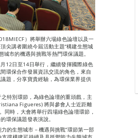
018MIECF）將舉辦六場綠色論壇以及一
頂尖講者圍繞今屆活動主題“構建生態城
生態城市的機遇與挑戰等熱門環保議題。
於4月12日至14日舉行，繼續發揮國際綠色
域間環保合作發展資訊交流的角色，來自
境議題，分享寶貴經驗，為環保業界提供
午舉行之特別環節，為綠色論壇的重頭戲，主
tiana Figueres) 將與參會人士近距離
說。同時，大會將舉行四場綠色論壇環節，
要的環保議題發表演說。
能力的生態城市－機遇與挑戰”環節第一部
討論支撐構建可持續及具抵禦能力生態城市