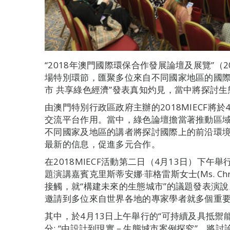
“2018年澳門國際環保合作發展論壇及展覽”（2
場特別環節，匯聚多位來自不同國家地區的國際
市 共享綠色經濟”發表真知灼見，當中將探討
由澳門特別行政區政府主辦的2018MIECF將
交流平台作用。當中，綠色論壇擔當著推動區
不同國家及地區的講者將探討國際上的前沿環
最新的信息，促進多元合作。
在2018MIECF活動第二日（4月13日）下
題演講嘉賓克里斯蒂安娜‧菲格雷斯女士(Ms. Chris
接觸，就“構建未來的生態城市”的議題發表演
邀請到多位來自世界各地的專家學者就多個重
其中，於4月13日上午舉行的“可持續及具抵禦
分: “由設計到現實－生態城市案例探究”，將