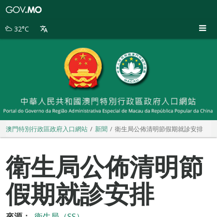
澳
門
特
32°C
別
行
政
區
政
府
入
口
網
站
澳門特別行政區政府入口網站
新聞
衛生局公佈清明節假期就診安排
衛生局公佈清明節
假期就診安排
來源：
衛生局（SS）