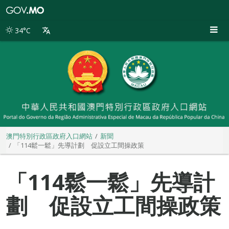
澳
門
特
34°C
別
行
政
區
政
府
入
口
網
站
澳門特別行政區政府入口網站
新聞
「114鬆一鬆」先導計劃 促設立工間操政策
「114鬆一鬆」先導計
劃 促設立工間操政策