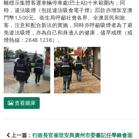
離標示集體客運車輛停車處(巴士站)十米範圍內；同
時，違法吸煙（包括違法吸食電子煙）罰款亦增加至澳
門幣1,500元。衛生局呼籲社會各界、全澳居民和旅
客，注意和配合新法的實施，同時亦呼籲吸煙者為了避
免違法吸煙，亦為自己和身邊人的健康，儘早戒煙（戒
煙熱線：2848 1238）。
查看圖庫
上一篇：
行政長官崔世安與廣州市委書記任學鋒會面