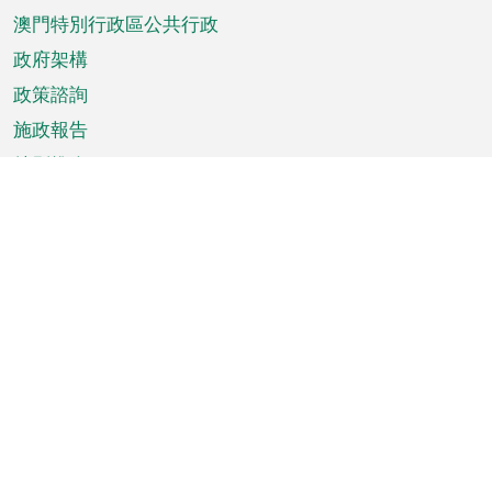
澳門特別行政區公共行政
政府架構
政策諮詢
施政報告
特別推介
澳門資訊
天氣
交通
公眾假期
文娛康體
城市資訊
澳門便覽
統計數字