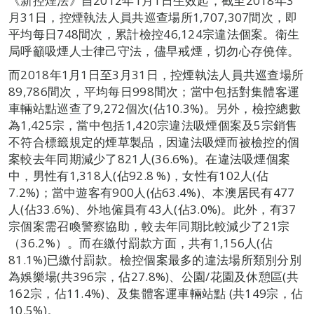
《新控煙法》自2012年1月1日生效起，截至2018年3
月31日，控煙執法人員共巡查場所1,707,307間次，即
平均每日748間次，累計檢控46,124宗違法個案。衛生
局呼籲吸煙人士律己守法，儘早戒煙，切勿心存僥倖。
而2018年1月1日至3月31日，控煙執法人員共巡查場所
89,786間次，平均每日998間次；當中包括對集體客運
車輛站點巡查了9,272個次(佔10.3%)。另外，檢控總數
為1,425宗，當中包括1,420宗違法吸煙個案及5宗銷售
不符合標籤規定的煙草製品，因違法吸煙而被檢控的個
案較去年同期減少了821人(36.6%)。在違法吸煙個案
中，男性有1,318人(佔92.8 %)，女性有102人(佔
7.2%)；當中遊客有900人(佔63.4%)、本澳居民有477
人(佔33.6%)、外地僱員有43人(佔3.0%)。此外，有37
宗個案需召喚警察協助，較去年同期比較減少了21宗
（36.2%）。而在繳付罰款方面，共有1,156人(佔
81.1%)已繳付罰款。檢控個案最多的違法場所類別分別
為娛樂場(共396宗，佔27.8%)、公園/花園及休憩區(共
162宗，佔11.4%)、及集體客運車輛站點 (共149宗，佔
10.5%)。