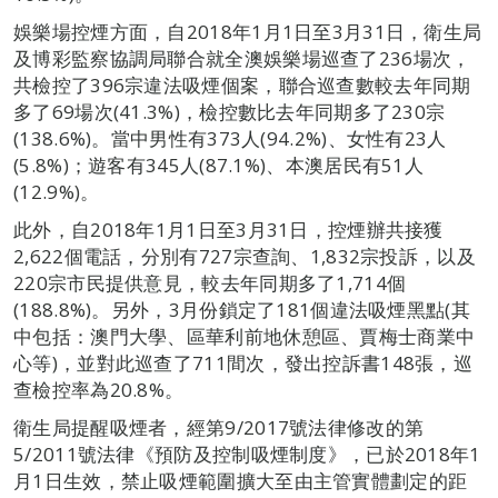
娛樂場控煙方面，自2018年1月1日至3月31日，衛生局
及博彩監察協調局聯合就全澳娛樂場巡查了236場次，
共檢控了396宗違法吸煙個案，聯合巡查數較去年同期
多了69場次(41.3%)，檢控數比去年同期多了230宗
(138.6%)。當中男性有373人(94.2%)、女性有23人
(5.8%)；遊客有345人(87.1%)、本澳居民有51人
(12.9%)。
此外，自2018年1月1日至3月31日，控煙辦共接獲
2,622個電話，分別有727宗查詢、1,832宗投訴，以及
220宗市民提供意見，較去年同期多了1,714個
(188.8%)。另外，3月份鎖定了181個違法吸煙黑點(其
中包括：澳門大學、區華利前地休憩區、賈梅士商業中
心等)，並對此巡查了711間次，發出控訴書148張，巡
查檢控率為20.8%。
衛生局提醒吸煙者，經第9/2017號法律修改的第
5/2011號法律《預防及控制吸煙制度》，已於2018年1
月1日生效，禁止吸煙範圍擴大至由主管實體劃定的距