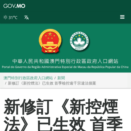
澳
門
特
31°C
別
行
政
區
政
府
入
口
網
站
澳門特別行政區政府入口網站
新聞
新修訂《新控煙法》已生效 首季檢控逾千宗違法個案
新修訂《新控煙
法》已生效 首季