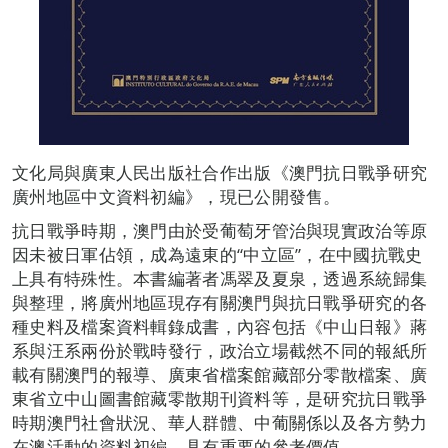
文化局與廣東人民出版社合作出版《澳門抗日戰爭研究
廣州地區中文資料初編》，現已公開發售。
抗日戰爭時期，澳門由於受葡萄牙管治與現實政治等原
因未被日軍佔領，成為遠東的“中立區”，在中國抗戰史
上具有特殊性。本書編著者馮翠及夏泉，透過系統歸集
與整理，將廣州地區現存有關澳門與抗日戰爭研究的各
種史料及檔案資料輯錄成書，內容包括《中山日報》蔣
系與汪系兩份於戰時發行，政治立場截然不同的報紙所
載有關澳門的報導、廣東省檔案館藏部分零散檔案、廣
東省立中山圖書館藏零散期刊資料等，是研究抗日戰爭
時期澳門社會狀況、華人群體、中葡關係以及各方勢力
在澳活動的資料初編，具有重要的參考價值。