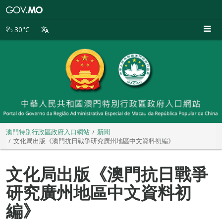
澳
門
特
30°C
別
行
政
區
政
府
入
口
網
站
澳門特別行政區政府入口網站
新聞
文化局出版《澳門抗日戰爭研究廣州地區中文資料初編》
文化局出版《澳門抗日戰爭
研究廣州地區中文資料初
編》