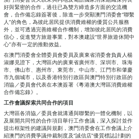
好與緊密的合作，過往已為雙方締造多方面的交流機
會，合作備忘錄簽署後，除進一步突顯澳門消委會“聯繫
人”的角色，為彼此居民提供消費維權的優質公共服務
外，並可透過完善維權合作機制，增加彼此居民的消費
信心，促進雙方旅遊事業，對本澳建設“世界旅遊休閒中
心”亦有一定的推動效益。
在澳門消委會全體委員會委員及廣東省消委會負責人楊
淑娜見證下，大灣區內的廣東省廣州市、深圳市、珠海
市、佛山市、惠州市、東莞市、中山市、江門市和肇慶
市九個城市，以及香港特別行政區與澳門特別行政區的
消協／委員會代表在本澳簽署《粵港澳大灣區消費維權
合作備忘錄》。
工作會議探索共同合作的項目
大灣區各消協／委員會就溝通與聯繫的一體化機制，以
及展開共同性的合作項目舉行工作會議，深入探討並作
提出框架性的建議與規劃，澳門消委會在工作會議上介
紹澳門的消費爭議仲裁制度及“誠信店”優質標誌計劃的