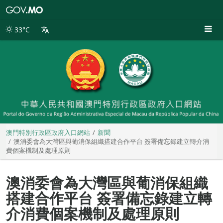
澳
門
特
33°C
別
行
政
區
政
府
入
口
網
站
澳門特別行政區政府入口網站
新聞
澳消委會為大灣區與葡消保組織搭建合作平台 簽署備忘錄建立轉介消
費個案機制及處理原則
澳消委會為大灣區與葡消保組織
搭建合作平台 簽署備忘錄建立轉
介消費個案機制及處理原則