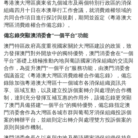
粵港澳大灣區廣東省九個城市及兩個特別行政區的消保
組織四月十日在本澳舉行工作會議，就消費維權領域的
共同合作項目進行探討與規劃，期間並簽定《粵港澳大
灣區消費維權合作備忘錄》。
備忘錄突顯澳消委會“一個平台”功能
澳門特區政府高度重視國家關於大灣區建設的政策，致
力發揮澳門對外開放中的獨特優勢，澳門消委會在“一個
平台”基礎上積極推動內地與葡語國家消保組織的交流與
合作，為提升澳門“一個平台”服務功能，由澳門消委會
倡議簽定《粵港澳大灣區消費維權合作備忘錄》，備忘
錄除加強粵港澳大灣區十一個城市各消保組織資訊共
享、區域互動，以及建立投訴個案轉介與處理的合作機
制，達到充分發揮互補互惠的作用外，該備忘錄更突顯
了澳門具備搭建“一個平台”的獨特優勢，備忘錄指定澳
門消委會作為大灣區各城市群與葡萄牙消保組織投訴個
案的轉辦平台，並細則定出轉介與處理雙方投訴個案的
原則與操作機制。
澳門消委會長久以來與內地及葡語國家消保組織保持良