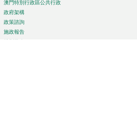
澳門特別行政區公共行政
政府架構
政策諮詢
施政報告
特別推介
澳門資訊
天氣
交通
公眾假期
文娛康體
城市資訊
澳門便覽
統計數字