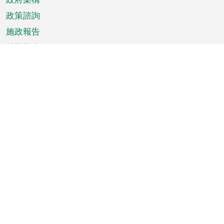
政策諮詢
施政報告
特別推介
澳門資訊
天氣
交通
公眾假期
文娛康體
城市資訊
澳門便覽
統計數字
公佈告示