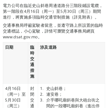
電力公司在臨近史山斜巷周邊道路分三階段鋪設電纜，
第一階段在4月16日（周一）至5月30日（周三）期間
進行，將實施多項臨時交通管制措施（詳見附表）。
交通事務局呼籲駕駛者留意，並遵守路上所設置的臨時
交通標誌，小心駕駛，詳情可瀏覽交通事務局網頁
www.dsat.gov.mo。
日期
臨
涉及道路
時
交
通
措
施
4月16日
封
史山斜巷；
（周一）至
閉
連安巷；
5月30日
交
介乎哪吒廟斜巷與大砲台街之
（周三）
通
間的一段哪吒廟斜巷（進出停