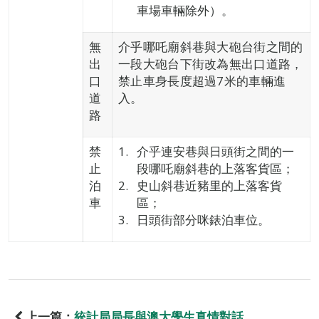
車場車輛除外）。
無
介乎哪吒廟斜巷與大砲台街之間的
出
一段大砲台下街改為無出口道路，
口
禁止車身長度超過7米的車輛進
道
入。
路
禁
介乎連安巷與日頭街之間的一
止
段哪吒廟斜巷的上落客貨區；
泊
史山斜巷近豬里的上落客貨
車
區；
日頭街部分咪錶泊車位。
上一篇：
統計局局長與澳大學生真情對話