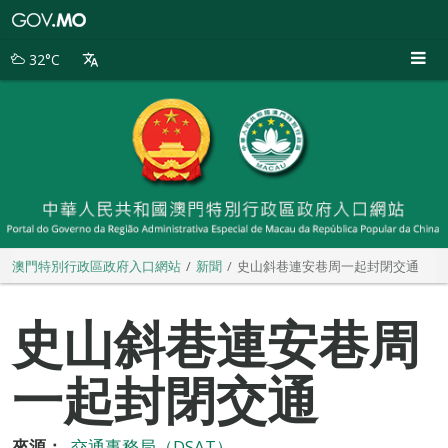
澳
門
特
32°C
別
行
政
區
政
府
入
口
網
站
澳門特別行政區政府入口網站
新聞
史山斜巷連安巷周一起封閉交通
史山斜巷連安巷周
一起封閉交通
來源：
交通事務局（DSAT）