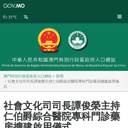
澳
門
特
31°C
別
行
政
區
政
府
入
口
網
站
澳門特別行政區政府入口網站
新聞
社會文化司司長譚俊榮主持仁伯爵綜合醫院專科門診藥房擴建啟用儀
式
社會文化司司長譚俊榮主持
仁伯爵綜合醫院專科門診藥
房擴建啟用儀式