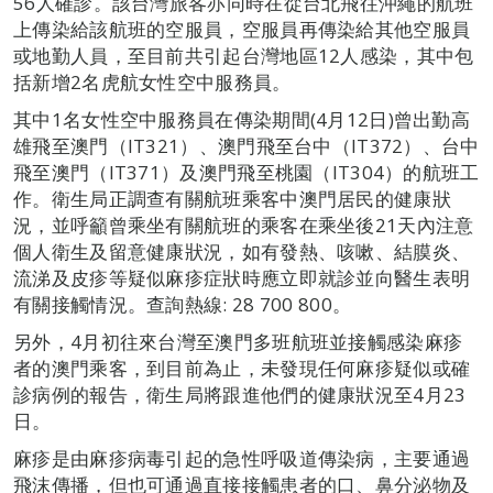
56人確診。該台灣旅客亦同時在從台北飛往沖繩的航班
上傳染給該航班的空服員，空服員再傳染給其他空服員
或地勤人員，至目前共引起台灣地區12人感染，其中包
括新增2名虎航女性空中服務員。
其中1名女性空中服務員在傳染期間(4月12日)曾出勤高
雄飛至澳門（IT321）、澳門飛至台中（IT372）、台中
飛至澳門（IT371）及澳門飛至桃園（IT304）的航班工
作。衛生局正調查有關航班乘客中澳門居民的健康狀
況，並呼籲曾乘坐有關航班的乘客在乘坐後21天內注意
個人衛生及留意健康狀況，如有發熱、咳嗽、結膜炎、
流涕及皮疹等疑似麻疹症狀時應立即就診並向醫生表明
有關接觸情況。查詢熱線: 28 700 800。
另外，4月初往來台灣至澳門多班航班並接觸感染麻疹
者的澳門乘客，到目前為止，未發現任何麻疹疑似或確
診病例的報告，衛生局將跟進他們的健康狀況至4月23
日。
麻疹是由麻疹病毒引起的急性呼吸道傳染病，主要通過
飛沫傳播，但也可通過直接接觸患者的口、鼻分泌物及