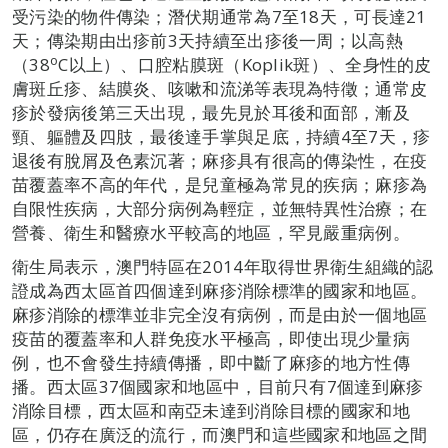
受污染的物件傳染；潛伏期通常為7至18天，可長達21
天；傳染期由出疹前3天持續至出疹後一周；以高熱
o
（38
C以上）、口腔粘膜斑（Koplik斑）、全身性的皮
膚斑丘疹、結膜炎、咳嗽和流涕等表現為特徵；通常皮
疹於發病後第三天出現，最先見於耳後和面部，漸及
頸、軀體及四肢，最後達手掌與足底，持續4至7天，疹
退後有脫屑及色素沉著；麻疹具有很高的傳染性，在疫
苗覆蓋率不高的年代，是兒童極為常見的疾病；麻疹為
自限性疾病，大部分病例為輕症，並無特異性治療；在
營養、衛生和醫療水平較高的地區，罕見嚴重病例。
衛生局表示，澳門特區在2014年取得世界衛生組織的認
證成為西太區首四個達到麻疹消除標準的國家和地區。
麻疹消除的標準並非完全沒有病例，而是由於一個地區
疫苗的覆蓋率和人群免疫水平極高，即使出現少量病
例，也不會發生持續傳播，即中斷了麻疹的地方性傳
播。西太區37個國家和地區中，目前只有7個達到麻疹
消除目標，西太區和南亞未達到消除目標的國家和地
區，仍存在廣泛的流行，而澳門和這些國家和地區之間