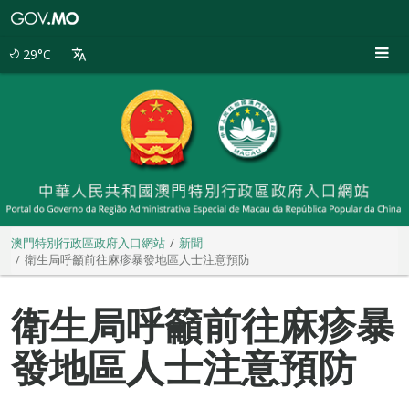
澳
門
特
29°C
別
行
政
區
政
府
入
口
網
站
澳門特別行政區政府入口網站
新聞
衛生局呼籲前往麻疹暴發地區人士注意預防
衛生局呼籲前往麻疹暴
發地區人士注意預防