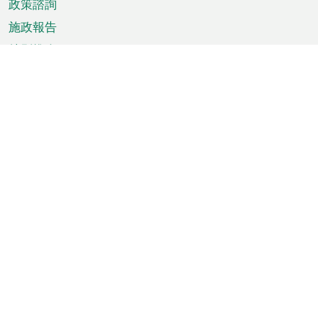
政策諮詢
施政報告
特別推介
澳門資訊
天氣
交通
公眾假期
文娛康體
城市資訊
澳門便覽
統計數字
公佈告示