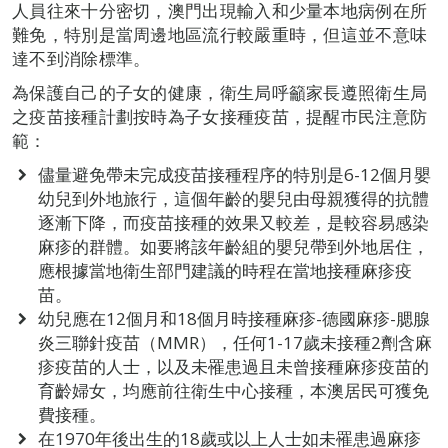
人員往來十分密切，澳門出現輸入和少量本地病例在所
難免，特別是當周邊地區流行較嚴重時，但這並不意味
達不到消除標準。
為保護自己的子女的健康，衛生局呼籲家長遵照衛生局
之疫苗接種計劃按時為子女接種疫苗，提醒巿民注意防
範：
儘量避免帶未完成疫苗接種程序的特別是6-12個月嬰
幼兒到外地旅行，這個年齡的嬰兒由母親獲得的抗體
逐漸下降，而疫苗接種的效果又較差，是較容易感染
麻疹的群體。如要將該年齡組的嬰兒帶到外地居住，
應根據當地衛生部門建議的時程在當地接種麻疹疫
苗。
幼兒應在12個月和18個月時接種麻疹-德國麻疹-腮腺
炎三聯針疫苗（MMR），任何1-17歲未接種2劑含麻
疹疫苗的人士，以及未罹患過且未曾接種麻疹疫苗的
育齡婦女，均應前往衛生中心接種，本澳居民可獲免
費接種。
在1970年後出生的18歲或以上人士如未罹患過麻疹