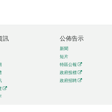
資訊
公佈告示
新聞
短片
期
特區公報
體
政府投標
訊
政府招聘
覽
字