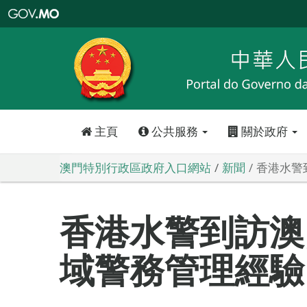
澳
門
特
別
行
政
區
政
府
入
口
網
站
主頁
公共服務
關於政府
澳門特別行政區政府入口網站
新聞
香港水警
香港水警到訪澳
域警務管理經驗