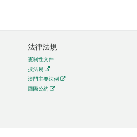
法律法規
憲制性文件
搜法易
澳門主要法例
國際公約