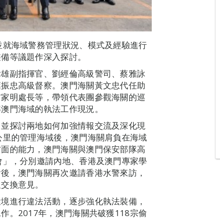
並就海域警務管理狀況、模式及經驗進行
裝備等議題作深入探討。
偉雄副指揮官、劉經倫高級警司、蔡雅詠
葉振忠高級督察。澳門海關黃文忠代任助
布家明處長等，帶領代表團參觀海關的巡
解澳門海域的執法工作現況。
，並探討兩地如何加強情報交流及深化現
公里的管理海域後，澳門海關肩負在海域
方面的能力，澳門海關與澳門保安部隊高
會」，分別邀請內地、香港及澳門專家學
會後，澳門海關再次邀請香港水警來訪，
及交換意見。
環境進行違法活動，逐步強化執法裝備，
。2017年，澳門海關共破獲118宗偷