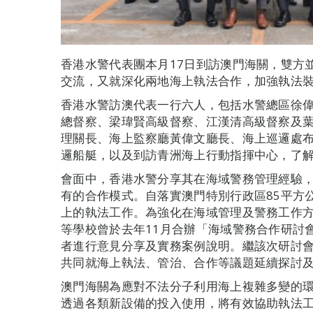
香港水警代表團本月17日到訪澳門海關，雙方
交流，又就深化兩地海上執法合作，加強執法
香港水警訪澳代表一行六人，包括水警總區徐
總督察、梁瑋賢高級督察、江漢清高級督察及
理關長、海上監察廳黃偉文廳長、海上巡邏處
邏船艇，以及到訪青洲海上行動指揮中心，了
會面中，香港水警分享其在海域警務管理經驗
有的合作模式。自落實澳門特別行政區85平方
上的執法工作。為強化在海域管理及警務工作
等學校曾於去年11月合辦「海域警務合作研討
者進行意見分享及實務案例說明。繼該次研討
共同就海上執法、管治、合作等議題延續探討
澳門海關為應對不法分子利用海上複雜多變的
透過各類新設備的投入使用，將有效協助執法工作