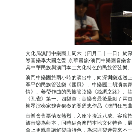
文化局澳門中樂團上周六（四月二十一日）於深圳
際音樂季大國之聲-京華國韻•澳門中樂團音樂
具中華民族與澳門本土文化特色的民族管弦樂
澳門中樂團於兩小時的演出中，向深圳樂迷送
季平的民族管弦樂《國風》、中樂圑二胡演奏
情》、姜瑩作曲的民族管弦樂《絲綢之路》、
《孔雀》第一、四樂章；音樂會最後呈獻了兩
柳琴演奏家魏青獨奏的關廼忠作品《澳門狂想
音樂會售票情況熱烈，入座率接近八成。客席
族音樂為藍本，同時結合澳門本地文化特色，
會上更親自講解樂曲特色，為深圳樂迷帶來不