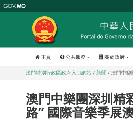
澳
門
特
別
行
政
區
政
府
入
口
網
站
主頁
公共服務
關於政府
澳門特別行政區政府入口網站
新聞
澳門中樂
澳門中樂團深圳精彩
路” 國際音樂季展