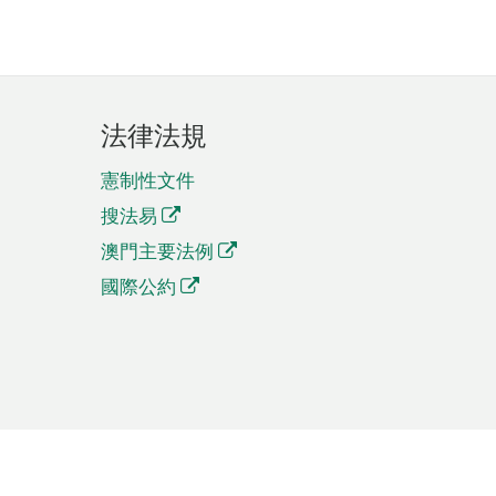
法律法規
憲制性文件
搜法易
澳門主要法例
國際公約