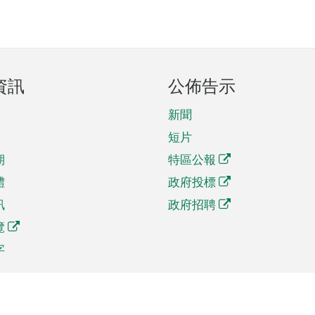
資訊
公佈告示
新聞
短片
期
特區公報
體
政府投標
訊
政府招聘
覽
字
及貿易
相關連結