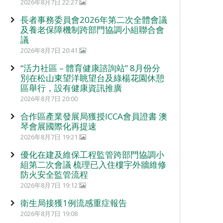
2026年8月7日 22:27
長者事務委員會2026年第二次全體會議
及養老保障機制跨部門協調小組聯合會
議
2026年8月7日 20:41
“活力社區 – 體育健康諮詢站” 8月份分
別在松山東望洋眺望台及綠楊花園休憩
區舉行，設有健康資訊推廣
2026年8月7日 20:00
合作區產業發展局獲授ICCA會員證書 澳
琴會展國際化再提速
2026年8月7日 19:21
優化在建及維保工程監管跨部門協調小
組第二次會議 梳理已入住樓宇外牆維修
防火安全監管流程
2026年8月7日 19:12
衛生局接獲1例流感重症報告
2026年8月7日 19:08