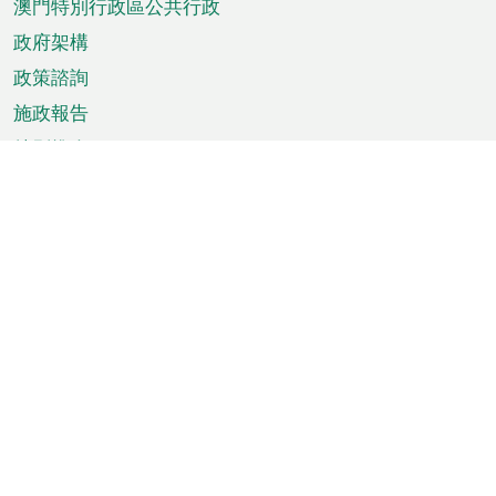
澳門特別行政區公共行政
政府架構
政策諮詢
施政報告
特別推介
澳門資訊
天氣
交通
公眾假期
文娛康體
城市資訊
澳門便覽
統計數字