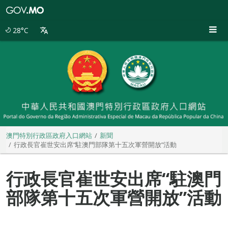
澳
門
特
28°C
別
行
政
區
政
府
入
口
網
站
澳門特別行政區政府入口網站
新聞
行政長官崔世安出席“駐澳門部隊第十五次軍營開放”活動
行政長官崔世安出席“駐澳門
部隊第十五次軍營開放”活動