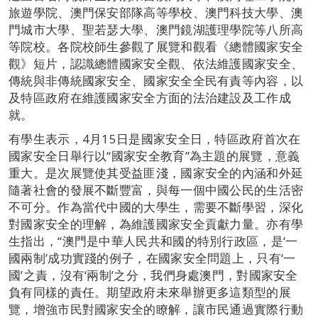
旅遊學院、澳門保安部隊高等學校、澳門科技大學、澳
門城市大學、聖若瑟大學、澳門鏡湖護理學院等八所高
等院校。各院校師生參觀了展覽和觀看《總體國家安全
觀》短片，認識總體國家安全觀、依法維護國家安全、
傳統與非傳統國家安全、國家安全全民有責等內容，以
及特區政府在維護國家安全方面的法治建設及工作成
就。
有學生表示，4月15日是國家安全日，特區政府首次在
國家安全日舉行以“國家安全教育”為主題的展覽，意義
重大。是次展覽使其受益匪淺，國家安全的內涵和外延
隨著社會的發展不斷豐富，與每一個中國公民的生活密
不可分。作為當代中國的大學生，需要不斷學習，深化
對國家安全的理解，為維護國家安全貢獻力量。亦有學
生指出，“澳門是中華人民共和國的特別行政區，是‘一
國兩制’成功實踐的例子，在國家安全問題上，只有‘一
國’之責，沒有‘兩制’之分，我們身處澳門，對國家安全
負有同樣的責任。期望政府未來舉辦更多這類型的展
覽，增強市民對國家安全的瞭解，讓市民通過實際行動