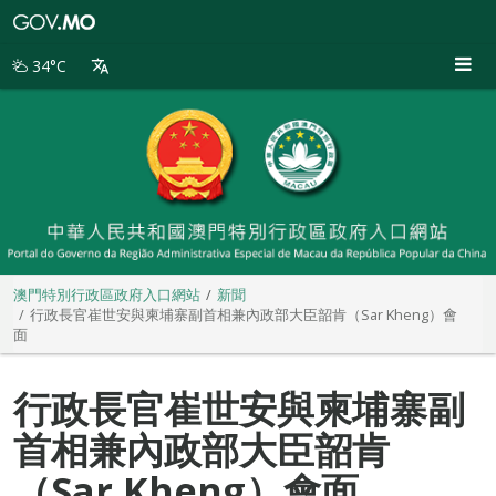
澳
門
特
34°C
別
行
政
區
政
府
入
口
網
站
澳門特別行政區政府入口網站
新聞
行政長官崔世安與柬埔寨副首相兼內政部大臣韶肯（Sar Kheng）會
面
行政長官崔世安與柬埔寨副
首相兼內政部大臣韶肯
（Sar Kheng）會面