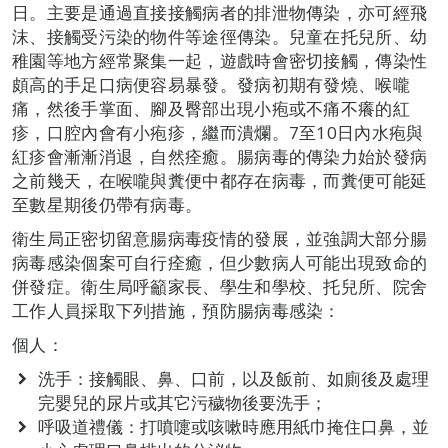
日。主要是通過直接接觸病者的排泄物傳染，亦可經飛
沫、接觸受污染的物件等途徑傳染。兒童在托兒所、幼
稚園等地方經常聚集一起，遊戲時會密切接觸，傳染性
頗高的手足口病便容易暴發。發病初期有發燒、喉嚨
痛，然後手掌面、腳及臀部出現小疱或不痛不癢的紅
疹，口腔內會有小疱疹，繼而潰爛。7至10日內水疱與
紅疹會漸漸消退，自然痊癒。腸病毒的傳染力始於發病
之前幾天，在喉嚨與糞便中都存在病毒，而糞便可能延
至數星期後仍帶有病毒。
衛生局正密切留意腸病毒疫情的發展，並強調大部分腸
病毒感染個案可自行痊癒，但少數病人可能出現致命的
併發症。衛生局呼籲家長、學生和學校、托兒所、院舍
工作人員採取下列措施，預防腸病毒感染：
個人：
洗手：接觸眼、鼻、口前，以及飯前、如廁後及處理
完嬰兒的尿片或其它污穢物後要洗手；
呼吸道禮儀：打噴嚏或咳嗽時應用紙巾掩住口鼻，並