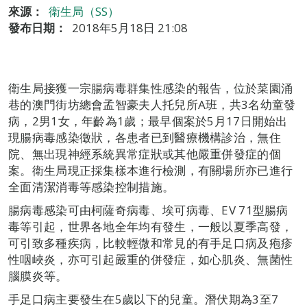
來源：
衛生局（SS）
發布日期：
2018年5月18日 21:08
衛生局接獲一宗腸病毒群集性感染的報告，位於菜園涌
巷的澳門街坊總會孟智豪夫人托兒所A班，共3名幼童發
病，2男1女，年齡為1歲；最早個案於5月17日開始出
現腸病毒感染徵狀，各患者已到醫療機構診治，無住
院、無出現神經系統異常症狀或其他嚴重併發症的個
案。衛生局現正採集樣本進行檢測，有關場所亦已進行
全面清潔消毒等感染控制措施。
腸病毒感染可由柯薩奇病毒、埃可病毒、EV 71型腸病
毒等引起，世界各地全年均有發生，一般以夏季高發，
可引致多種疾病，比較輕微和常見的有手足口病及疱疹
性咽峽炎，亦可引起嚴重的併發症，如心肌炎、無菌性
腦膜炎等。
手足口病主要發生在5歲以下的兒童。潛伏期為3至7