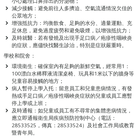
小心處理口鼻排出的分泌物；
減少接觸：避免前往人多擠迫、空氣流通情況欠佳的
公眾地方；
增強抵抗力：均衡飲食、足夠的水分、適量運動、充
足休息，避免過度疲勞和避免吸煙，以增強抵抗力；
及時就醫：若有發燒及出現手足口病／疱疹性咽峽炎
的症狀，應儘快找醫生診治，特別是症狀嚴重時。
學校和院舍：
環境衛生：確保室內有足夠的新鮮空氣，經常用1：
100漂白水稀釋液清潔桌椅、玩具和1米以下的牆身等
兒童容易接觸的地方；
病人暫停上學入托：留意員工和兒童患病情況，有發
熱或手足口病／疱疹性咽峽炎症狀的兒童或員工應暫
停上學或上班；
及時通報：如兒童或員工有不尋常的集體患病情況，
應立即通報衛生局疾病預防控制中心（電話：
28533525，傳真：28533524）及社會工作局或教育
暨青年局。