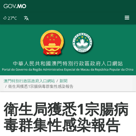
澳
門
特
27°C
別
行
政
區
政
府
入
口
網
站
澳門特別行政區政府入口網站
新聞
衛生局獲悉1宗腸病毒群集性感染報告
衛生局獲悉1宗腸病
毒群集性感染報告