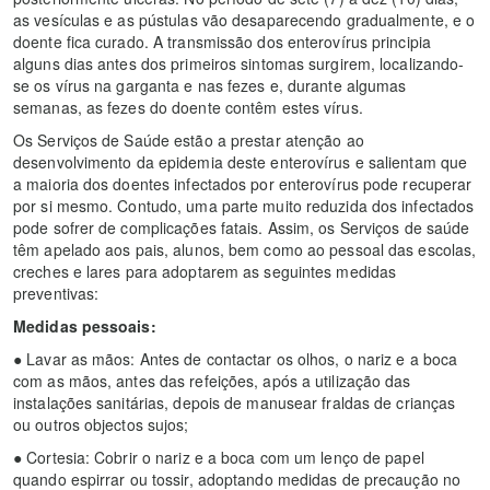
as vesículas e as pústulas vão desaparecendo gradualmente, e o
doente fica curado. A transmissão dos enterovírus principia
alguns dias antes dos primeiros sintomas surgirem, localizando-
se os vírus na garganta e nas fezes e, durante algumas
semanas, as fezes do doente contêm estes vírus.
Os Serviços de Saúde estão a prestar atenção ao
desenvolvimento da epidemia deste enterovírus e salientam que
a maioria dos doentes infectados por enterovírus pode recuperar
por si mesmo. Contudo, uma parte muito reduzida dos infectados
pode sofrer de complicações fatais. Assim, os Serviços de saúde
têm apelado aos pais, alunos, bem como ao pessoal das escolas,
creches e lares para adoptarem as seguintes medidas
preventivas:
Medidas pessoais:
● Lavar as mãos: Antes de contactar os olhos, o nariz e a boca
com as mãos, antes das refeições, após a utilização das
instalações sanitárias, depois de manusear fraldas de crianças
ou outros objectos sujos;
● Cortesia: Cobrir o nariz e a boca com um lenço de papel
quando espirrar ou tossir, adoptando medidas de precaução no