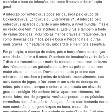
controlar o foco da infecção, tais como limpeza e desinfecção
geral.
A infecção por enterovírus pode ser causada pelo grupo de
Coxsackievírus, Echovírus ou Enterovirus 71. A infecção pelo
enterovírus aparece durante o ano inteiro, a nível mundial, mas é
no verão que tem maior incidência. Este vírus é também a fonte
de várias doenças, incluindo as menos graves e frequentes, tais
como doenças das mãos, pés e boca e herpangina e, outras
mais graves, nomeadamente, miocardite e meningite asséptica.
Em princípio, a doença de mãos, pés e boca afecta as crianças
com idade inferior a 5 anos. O período de incubação varia de 3 a
7 dias e é transmitida por meio de contacto directo com os fezes
dos infectados, pelas gotículas de saliva ou pelo contacto com
materiais contaminados. Devido ao contacto próximo das
crianças nas creches e jardins-de-infância, especialmente, nas
actividades de jogos, é fácil ocorrer um surto de doença de
mãos, pés e boca, porque o enterovírus possuiu um elevado
grau de contágio. No período inicial aparecem sintomas, tais
como, febre, dor de garganta, vesículas pequenas ou pústulas
vermelhas nas mãos, pés e nádegas, não se manifestando dores
nem comichão, e surgem herpes na boca, causando
posteriormente úlceras. No período de sete (7) a dez (10) dias,