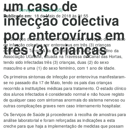
um caso de
Fonte:
Serviços de Saúde (SS)
infecção colectiva
Publicado em:
18 de Maio de 2018 às 21:55
por enterovírus em
Os Serviços de Saúde foram notificados de detecção de um caso
três (3) crianças
de infecção colectiva por enterovírus em três (3) crianças
detectado na Turma A da Creche da Ana Sofia Monjardino da
Associação UGAMM, situada na Travessa do Canal das Hortas,
tendo sido infectadas três (3) crianças, duas (2) do sexo
masculino e uma (1) do sexo feminino, com 1 ano de idade.
Os primeiros sintomas de infecção por enterovírus manifestaram-
se no passado dia 17 de Maio, tendo os pais das crianças
recorrido a instituições médicas para tratamento. O estado clínico
dos alunos infectados é considerado normal e não houve registo
de qualquer caso com sintomas anormais do sistema nervoso ou
outras complicações graves nem caso internamento hospitalar.
Os Serviços de Saúde já procederam à recolha de amostras para
análise laboratorial e foram reforçadas as indicações a esta
creche para que haja a implementação de medidas que possam