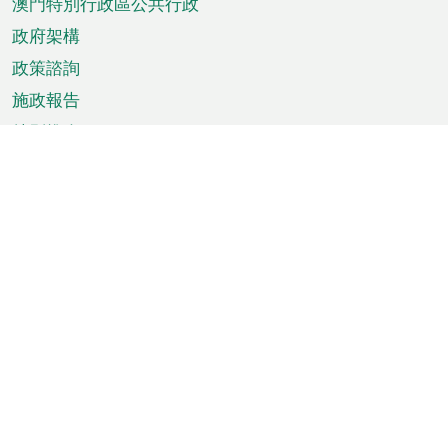
澳門特別行政區公共行政
政府架構
政策諮詢
施政報告
特別推介
澳門資訊
天氣
交通
公眾假期
文娛康體
城市資訊
澳門便覽
統計數字