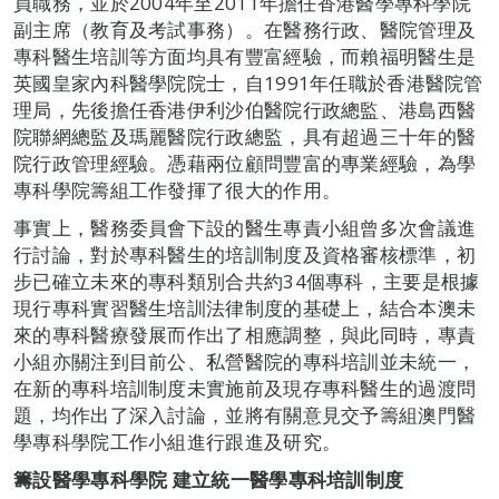
員職務，並於2004年至2011年擔任香港醫學專科學院
副主席（教育及考試事務）。在醫務行政、醫院管理及
專科醫生培訓等方面均具有豐富經驗，而賴福明醫生是
英國皇家內科醫學院院士，自1991年任職於香港醫院管
理局，先後擔任香港伊利沙伯醫院行政總監、港島西醫
院聯網總監及瑪麗醫院行政總監，具有超過三十年的醫
院行政管理經驗。憑藉兩位顧問豐富的專業經驗，為學
專科學院籌組工作發揮了很大的作用。
事實上，醫務委員會下設的醫生專責小組曾多次會議進
行討論，對於專科醫生的培訓制度及資格審核標準，初
步已確立未來的專科類別合共約34個專科，主要是根據
現行專科實習醫生培訓法律制度的基礎上，結合本澳未
來的專科醫療發展而作出了相應調整，與此同時，專責
小組亦關注到目前公、私營醫院的專科培訓並未統一，
在新的專科培訓制度未實施前及現存專科醫生的過渡問
題，均作出了深入討論，並將有關意見交予籌組澳門醫
學專科學院工作小組進行跟進及研究。
籌設醫學專科學院 建立統一醫學專科培訓制度