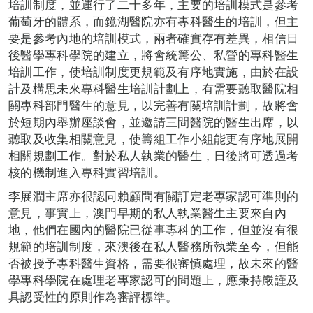
培訓制度，並運行了二十多年，主要的培訓模式是參考
葡萄牙的體系，而鏡湖醫院亦有專科醫生的培訓，但主
要是參考內地的培訓模式，兩者確實存有差異，相信日
後醫學專科學院的建立，將會統籌公、私營的專科醫生
培訓工作，使培訓制度更規範及有序地實施，由於在設
計及構思未來專科醫生培訓計劃上，有需要聽取醫院相
關專科部門醫生的意見，以完善有關培訓計劃，故將會
於短期內舉辦座談會，並邀請三間醫院的醫生出席，以
聽取及收集相關意見，使籌組工作小組能更有序地展開
相關規劃工作。對於私人執業的醫生，日後將可透過考
核的機制進入專科實習培訓。
李展潤主席亦很認同賴顧問有關訂定老專家認可準則的
意見，事實上，澳門早期的私人執業醫生主要來自內
地，他們在國內的醫院已從事專科的工作，但並沒有很
規範的培訓制度，來澳後在私人醫務所執業至今，但能
否被授予專科醫生資格，需要很審慎處理，故未來的醫
學專科學院在處理老專家認可的問題上，應秉持嚴謹及
具認受性的原則作為審評標準。