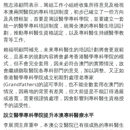
熊志添顧問表示，籌組工作小組經收集所得意見及檢視
本澳兩間醫院的專科培訓制度，初步已確立了一些方向
及具體框架，首要是籌設醫學專科學院，並要建立一套
統一的醫學專科培訓制度，統籌全澳的專科醫生培訓計
劃，推動專科醫生資格認定，以及專科醫生持續醫學教
育等工作。
賴福明顧問補充，未來專科醫生的培訓計劃將會更規範
化，且基本的規劃內容將會參考香港醫學專科學院的模
式，但不會完全套用，因未必符合澳門的實際情況，故
會繼續聽取醫院各專科部門的意見，加以調整。又正如
香港醫學專科學院成立初期對處理老專家
(Grandfathers)的認可準則，也不能全數套用在澳門的
情況，因兩地的背景有差異，但大前提是不能訂得過嚴
或過寬，需要很謹慎處理，因會影響到專科醫生資格授
予的認受性。
設立醫學專科學院
提升本澳專科醫療水平
李展潤主席重申，本澳公立醫院已有很成熟的專科醫生