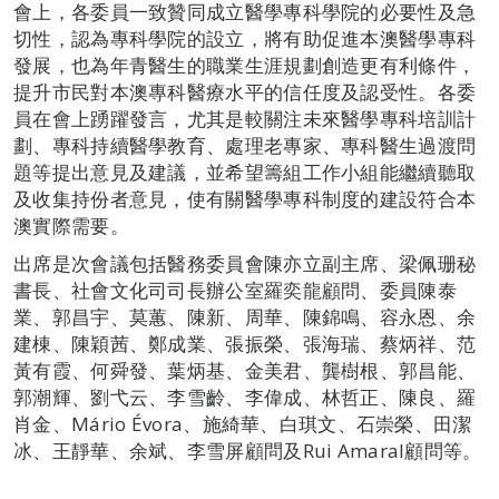
會上，各委員一致贊同成立醫學專科學院的必要性及急
切性，認為專科學院的設立，將有助促進本澳醫學專科
發展，也為年青醫生的職業生涯規劃創造更有利條件，
提升市民對本澳專科醫療水平的信任度及認受性。各委
員在會上踴躍發言，尤其是較關注未來醫學專科培訓計
劃、專科持續醫學教育、處理老專家、專科醫生過渡問
題等提出意見及建議，並希望籌組工作小組能繼續聽取
及收集持份者意見，使有關醫學專科制度的建設符合本
澳實際需要。
出席是次會議包括醫務委員會陳亦立副主席、梁佩珊秘
書長、社會文化司司長辦公室羅奕龍顧問、委員陳泰
業、郭昌宇、莫蕙、陳新、周華、陳錦鳴、容永恩、余
建棟、陳穎茜、鄭成業、張振榮、張海瑞、蔡炳祥、范
黃有霞、何舜發、葉炳基、金美君、龔樹根、郭昌能、
郭潮輝、劉弋云、李雪齡、李偉成、林哲正、陳良、羅
肖金、Mário Évora、施綺華、白琪文、石崇榮、田潔
冰、王靜華、余斌、李雪屏顧問及Rui Amaral顧問等。