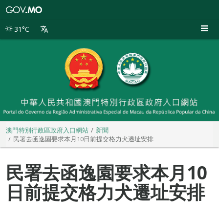
澳
門
特
31°C
別
行
政
區
政
府
入
口
網
站
澳門特別行政區政府入口網站
新聞
民署去函逸園要求本月10日前提交格力犬遷址安排
民署去函逸園要求本月10
日前提交格力犬遷址安排