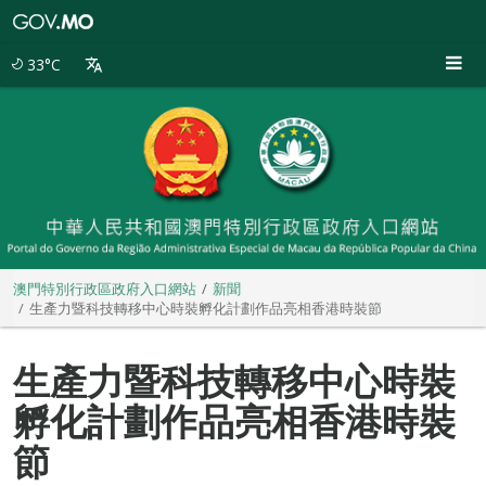
澳
門
特
33°C
別
行
政
區
政
府
入
口
網
站
澳門特別行政區政府入口網站
新聞
生產力暨科技轉移中心時裝孵化計劃作品亮相香港時裝節
生產力暨科技轉移中心時裝
孵化計劃作品亮相香港時裝
節