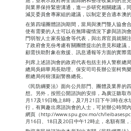
應，並表示政府將全面歸納和整理收集到的意
與業界保持緊密溝通，進一步研究相關建議，
減災委員會專家組的建議，以制定更合適本澳
在第四場團體諮詢期間，當局與澳門聾人協會
使有需要的人士可以在無障礙情況下參與諮詢
門弱智人士家長協會等代表，與出席官員就關
了政府會充份考慮有關團體提出的意見和建議
顧需扶助對象在救援、訊息通報等方面的實際
列席上述諮詢會的政府代表包括主持人警察總
總局吳錦華局長助理、保安司司長辦公室柯雋
察總局何樹漢副警務總長。
《民防綱要法》面向公共部門、團體及業界的
想。另外，按照公開諮詢的安排，為廣泛聽取市
月17及19日晚上8時，及7月21日下午3時在
行，有興趣出席諮詢會的人士，可於辦公時間內致
網頁（http://www.spu.gov.mo/ch/le
月16日、18日及20日中午12時止，名額有限