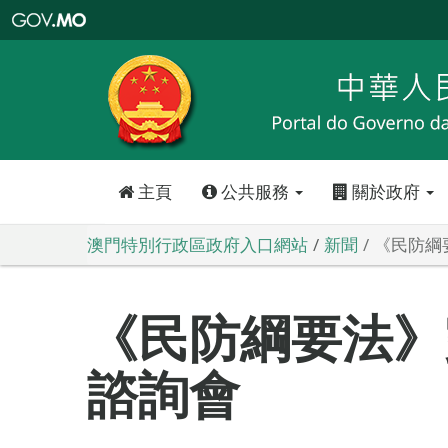
澳
門
特
別
行
政
區
政
府
入
口
網
站
主頁
公共服務
關於政府
澳門特別行政區政府入口網站
新聞
《民防綱
《民防綱要法》
諮詢會