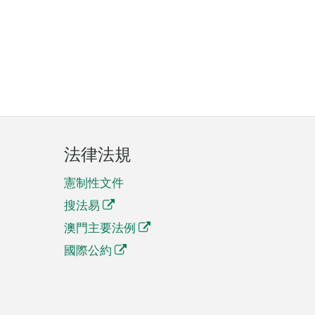
法律法規
憲制性文件
搜法易
澳門主要法例
國際公約