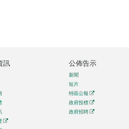
資訊
公佈告示
新聞
短片
期
特區公報
體
政府投標
訊
政府招聘
覽