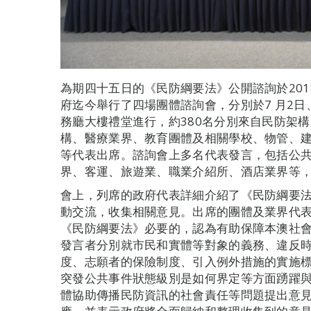
為期四十五日的《民防綱要法》公開諮詢於201
府迄今舉行了四場團體諮詢會，分別於7 月2日
務廳大樓禮堂進行，約380名分別來自民防架
構、醫療業界、教育團體及相關學校、物管、
等代表出席。諮詢會上多名代表發言，包括公
界、客運、旅遊業、職業介紹所、酒店業界等
會上，列席的政府代表詳細介紹了《民防綱要
動交流，收集相關意見。出席的團體及業界代
《民防綱要法》必要的，認為有助保障本澳社
發言者分別就市民和實體等對象的義務、違反
度、志願者的保險制度、引入例外措施的實施
突發公共事件狀態級別是如何界定等方面踴躍
體協助傳播民防資訊的社會責任等問題提出意