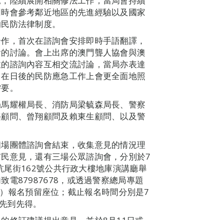
見，陸續展開相關修法工作，當局會持續
同時會參考鄰近地區的先進經驗以及國家
的民防法律制度。
合作，首次在諮詢會安排即時手語翻譯，
會的討論。會上出席的澳門聾人協會與澳
注的諮詢內容互相交流討論，當局亦表達
，在日後的民防應急工作上會更全面地照
需要。
局馬耀權局長、消防局梁毓森局長、警察
樂顧問、曾翔顧問及賴東生顧問、以及警
四場團體諮詢會結束，收集意見的情況理
民意見，還有三場公眾諮詢會，分別於7
水坑尾街162號公共行政大樓地庫演講廳舉
電87987678，或透過警察總局專題
ibasespc）報名預留座位；截止報名時間分別是7
，先到先得。