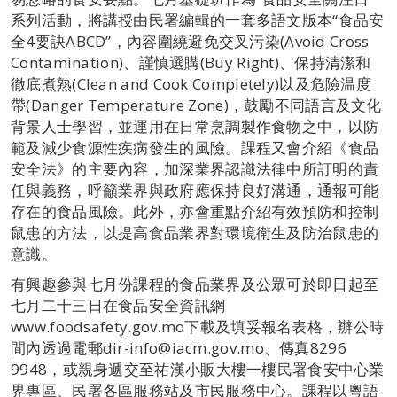
系列活動，將講授由民署編輯的一套多語文版本“食品安
全4要訣ABCD”，內容圍繞避免交叉污染(Avoid Cross
Contamination)、謹慎選購(Buy Right)、保持清潔和
徹底煮熟(Clean and Cook Completely)以及危險温度
帶(Danger Temperature Zone)，鼓勵不同語言及文化
背景人士學習，並運用在日常烹調製作食物之中，以防
範及減少食源性疾病發生的風險。課程又會介紹《食品
安全法》的主要內容，加深業界認識法律中所訂明的責
任與義務，呼籲業界與政府應保持良好溝通，通報可能
存在的食品風險。此外，亦會重點介紹有效預防和控制
鼠患的方法，以提高食品業界對環境衛生及防治鼠患的
意識。
有興趣參與七月份課程的食品業界及公眾可於即日起至
七月二十三日在食品安全資訊網
www.foodsafety.gov.mo下載及填妥報名表格，辦公時
間內透過電郵dir-info@iacm.gov.mo、傳真8296
9948，或親身遞交至祐漢小販大樓一樓民署食安中心業
界專區、民署各區服務站及市民服務中心。課程以粵語