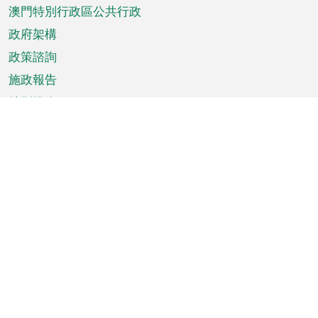
澳門特別行政區公共行政
政府架構
政策諮詢
施政報告
特別推介
澳門資訊
天氣
交通
公眾假期
文娛康體
城市資訊
澳門便覽
統計數字