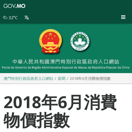
澳
門
特
32°C
別
行
政
區
政
府
入
口
網
站
澳門特別行政區政府入口網站
新聞
2018年6月消費物價指數
2018年6月消費
物價指數