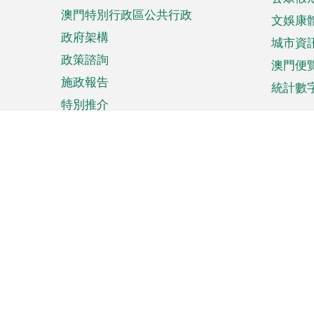
澳門特別行政區公共行政
文娛康
政府架構
城市資
政策諮詢
澳門便
施政報告
統計數
特別推介
來澳旅遊
商務
計劃行程
貿易投
觀光
澳門經
娛樂消閒
中小企
購物
市場資
節日盛事
知識產
網
網
頁