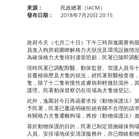
來源：
民政總署（IACM）
發布日期：
2018年7月20日 20:15
政府今天（七月二十日）下午三時與逸園賽狗
員進入狗房範圍瞭解格力犬狀況及環境設施情
為確保格力犬隻得到適當照顧，民署已隨即調
現時民署已調配獸醫、動保監督、管護人員等
並覆檢病歷及犬隻的狀況，經民署獸醫檢查後
隻，除了十二隻有慢性皮膚病和輕微肚瀉外，
護理。民署動保督察仍在現場為犬隻做登記。
此外，逸園於今日再函要求按《動物保護法》第
予民署，民署已覆函明確拒絕有關不合理的請
有關格力犬隻遷離狗場，將按《動物保護法》
基於動物保護的目的，民署已制定措施確保狗
入員、安排場地保安清潔服務外，亦已聯絡動