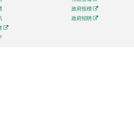
體
政府投標
訊
政府招聘
覽
字
及貿易
相關連結
資
手機應用程式目錄
貿會展
社交媒體目錄
商機和服務
專題網站目錄
訊
RSS訂閱目錄
權
表格下載