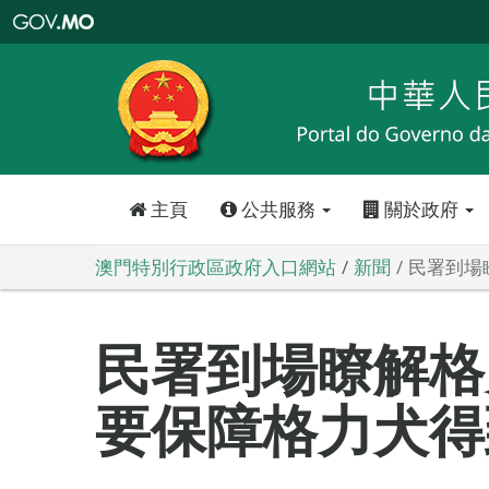
澳
門
特
別
行
政
區
政
府
入
口
網
站
主頁
公共服務
關於政府
澳門特別行政區政府入口網站
新聞
民署到場
民署到場瞭解格
要保障格力犬得