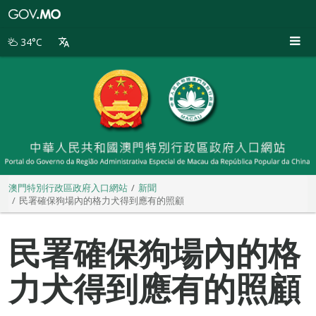
澳
門
特
34°C
別
行
政
區
政
府
入
口
網
站
澳門特別行政區政府入口網站
新聞
民署確保狗場內的格力犬得到應有的照顧
民署確保狗場內的格
力犬得到應有的照顧