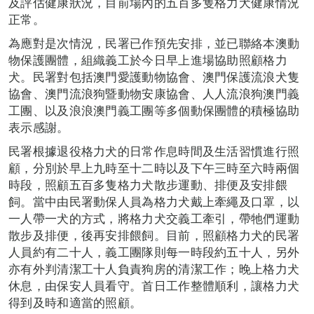
及評估健康狀況，目前場內的五百多隻格力犬健康情況
正常。
為應對是次情況，民署已作預先安排，並已聯絡本澳動
物保護團體，組織義工於今日早上進場協助照顧格力
犬。民署對包括澳門愛護動物協會、澳門保護流浪犬隻
協會、澳門流浪狗暨動物安康協會、人人流浪狗澳門義
工團、以及浪浪澳門義工團等多個動保團體的積極協助
表示感謝。
民署根據退役格力犬的日常作息時間及生活習慣進行照
顧，分別於早上九時至十二時以及下午三時至六時兩個
時段，照顧五百多隻格力犬散步運動、排便及安排餵
飼。當中由民署動保人員為格力犬戴上牽繩及口罩，以
一人帶一犬的方式，將格力犬交義工牽引，帶牠們運動
散步及排便，後再安排餵飼。目前，照顧格力犬的民署
人員約有二十人，義工團隊則每一時段約五十人，另外
亦有外判清潔工十人負責狗房的清潔工作；晚上格力犬
休息，由保安人員看守。首日工作整體順利，讓格力犬
得到及時和適當的照顧。