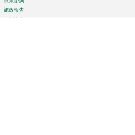
政策諮詢
施政報告
特別推介
澳門資訊
天氣
交通
公眾假期
文娛康體
城市資訊
澳門便覽
統計數字
公佈告示
新聞