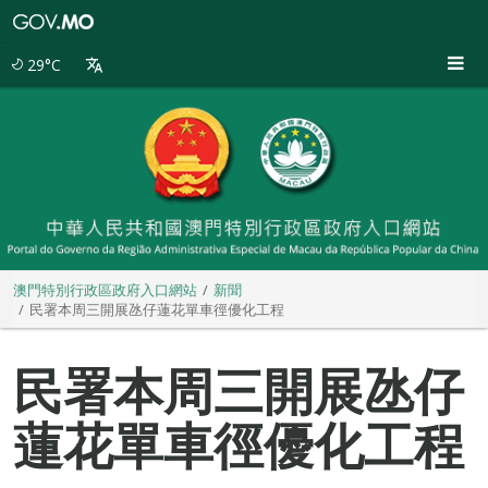
澳
門
特
29°C
別
行
政
區
政
府
入
口
網
站
澳門特別行政區政府入口網站
新聞
民署本周三開展氹仔蓮花單車徑優化工程
民署本周三開展氹仔
蓮花單車徑優化工程