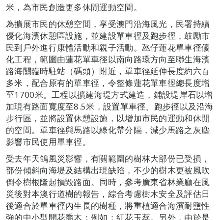
米，為市民創造更多休閒運動空間。
為擴展市民的休憩空間，享受澳門沿海風光，民署持續
優化海濱休憩區設施，並建設單車徑及跑步徑，鼓勵市
民到戶外進行康體活動和親子活動。氹仔蓮花單車徑優
化工程，範圍由蓮花單車徑以南向路環方向至聯生海濱
路海關臨時駐站（碼頭）附近，單車徑延伸長度約六百
多米，配合原有的單車徑，令整條蓮花單車徑總長度增
至1700米。工程以擴建海堤方式建造，鋪設堤岸石以增
加現有路面寬度至8.5米，設置單車徑、跑步徑以及沿海
步行區，並將設置休憩設施，以增加市民的運動和休閒
的空間。單車徑與馬路以綠化帶分隔，減少馬路之灰塵
影響市民使用單車徑。
受去年天鴿風災影響，有關範圍的樹林大部份已受損，
部份傾斜向海堤及結構出現缺陷，不少的樹木更被風吹
倒令樹根隆起損毀路面。同時，參考廣東省林業廳在風
災後對本澳行道樹的報告，綜合考慮樹木安全及評估日
後適合於單車徑內生長的樹種，將重植適合海濱耐鹽性
強的中小型開花喬木：例如：紅花玉蕊。另外，由於是