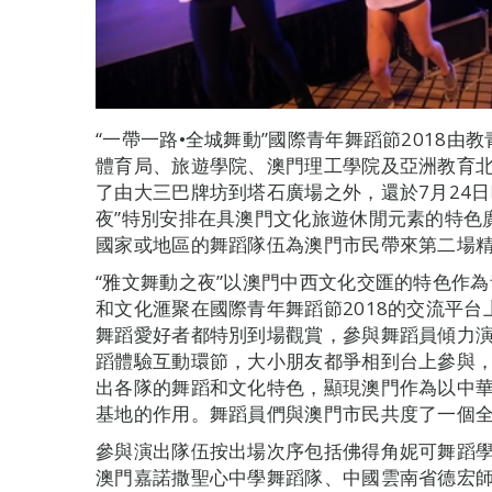
“一帶一路•全城舞動”國際青年舞蹈節2018
體育局、旅遊學院、澳門理工學院及亞洲教育
了由大三巴牌坊到塔石廣場之外，還於7月24日
夜”特別安排在具澳門文化旅遊休閒元素的特色廣
國家或地區的舞蹈隊伍為澳門市民帶來第二場
“雅文舞動之夜”以澳門中西文化交匯的特色作
和文化滙聚在國際青年舞蹈節2018的交流平
舞蹈愛好者都特別到場觀賞，參與舞蹈員傾力
蹈體驗互動環節，大小朋友都爭相到台上參與
出各隊的舞蹈和文化特色，顯現澳門作為以中
基地的作用。舞蹈員們與澳門市民共度了一個
參與演出隊伍按出場次序包括佛得角妮可舞蹈
澳門嘉諾撒聖心中學舞蹈隊、中國雲南省德宏