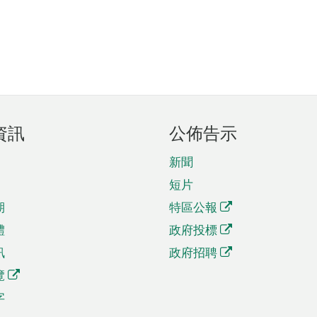
資訊
公佈告示
新聞
短片
期
特區公報
體
政府投標
訊
政府招聘
覽
字