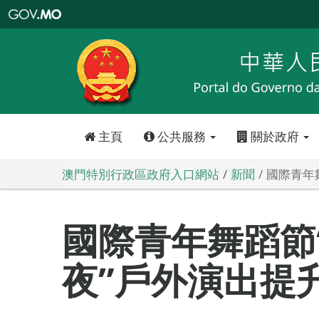
澳
門
特
別
行
政
區
政
府
入
口
網
站
主頁
公共服務
關於政府
澳門特別行政區政府入口網站
新聞
國際青年
國際青年舞蹈節
夜”戶外演出提