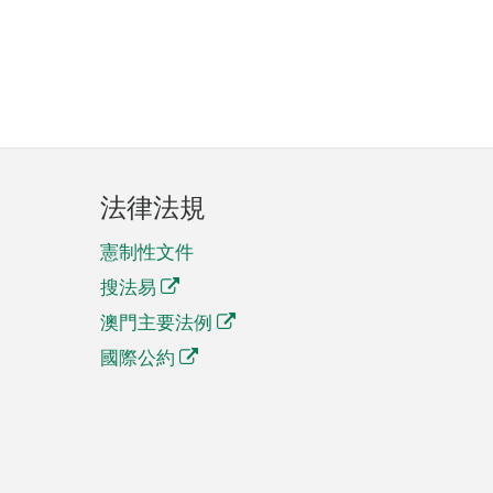
法律法規
憲制性文件
搜法易
澳門主要法例
國際公約