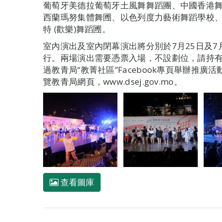
葡萄牙美德拉葡萄牙土風舞舞蹈團、中國香港
西蘭瑪努集體舞圑、以色列度力藝術舞蹈學校
特 (歡樂)舞蹈圑。
室內演出及室內閉幕演出將分別於7月25日及7
行。兩場演出需要憑票入場，不設劃位，請持
過教青局“教菁社區”Facebook專頁舉辦推
覽教青局網頁，www.dsej.gov.mo。
查看圖庫