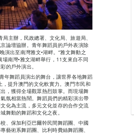
由教青局主辦，民政總署、文化局、旅遊局、
北京論壇協辦。青年舞蹈員的戶外表演除
晚演出至南灣雅文•湖畔。“雅文舞動之
場南灣•雅文湖畔舉行，11支來自不同
精彩的戶外演出。
為青年舞蹈員演出的舞台，讓世界各地舞蹈
台上，提升澳門的文化軟實力。澳門市民和
演出，獲得全場觀眾熱烈鼓掌。而現場舞
，氣氛相當熱鬧。舞蹈員們的精彩演出帶
華文化為主流，多元文化並存的合作交流
全城舞動的舞蹈和文化之夜。
學校、保加利亞巴爾幹民間舞蹈團、中國
師專藝術系舞蹈團、比利時費絲舞蹈團、