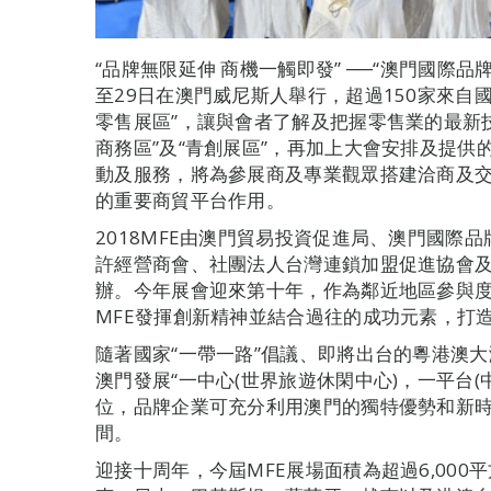
“品牌無限延伸 商機一觸即發” ──“澳門國際品牌連鎖
至29日在澳門威尼斯人舉行，超過150家來自
零售展區”，讓與會者了解及把握零售業的最新
商務區”及“青創展區”，再加上大會安排及提供的
動及服務，將為參展商及專業觀眾搭建洽商及交
的重要商貿平台作用。
2018MFE由澳門貿易投資促進局、澳門國際
許經營商會、社團法人台灣連鎖加盟促進協會
辦。今年展會迎來第十年，作為鄰近地區參與
MFE發揮創新精神並結合過往的成功元素，打
隨著國家“一帶一路”倡議、即將出台的粵港澳
澳門發展“一中心(世界旅遊休閑中心)，一平台(
位，品牌企業可充分利用澳門的獨特優勢和新
間。
迎接十周年，今屆MFE展場面積為超過6,000