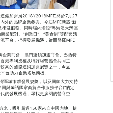
加盟展2018”(2018MFE)將於7月27
國內外的品牌企業參與。今屆MFE新設“新
技術及服務。同時場內增設“粵港澳大灣區
商業配對、“創業日”、“美食街”等配套活
流平台，把握發展機遇，從而發揮MFE
品牌企業商會、澳門連鎖加盟商會、巴西特
及香港專利授權及特許經營協會共同主
度較高的國際連鎖加盟展覽之一，今屆
造平台助力企業拓展商機。
大灣區城市群發展規劃，以及國家大力支持
中國與葡語國家商貿合作服務平台)”的定
時代的發展機遇，尋找更廣闊的營商空
平方米，吸引超過150家來自中國內地、捷