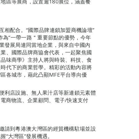
地區等展商，設置逾180展位，涵蓋餐
互相配合。“國際品牌連鎖加盟商機論壇”
門作為“一帶一路＂重要節點的優勢，今年
企業發展局連同當地企業，與來自中國內
盟業、國際品牌商協會代表，一起聚焦國
《品味商學》主持人將與時裝、科技、食
級時代下的商業哲學。精彩的活動內容將
區各城市，藉此凸顯MFE平台導向優
人便利店設施、無人果汁店等新連鎖元素體
；電商物流、企業顧問、電子/快速支付
將邀請到粵港澳大灣區的經貿機構駐場並設
握“大灣區”發展機遇。