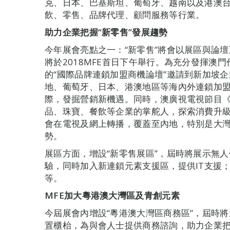
克、日本、巴基斯坦、葡萄牙、越南以及港澳台
飲、零售、品牌代理、顧問服務等行業。
助力企業把握“新零售”發展趨勢
今年展會亮點之一：“新零售”將會以展區與論壇
將於2018MFE首日下午舉行。為充分發揮澳
的“國際品牌連鎖加盟商機論壇”邀請到新加坡
地、葡萄牙、日本、港澳地區等海內外連鎖加
際，發掘營銷新機遇。同時，澳廣視電視節目
品、珠寶、餐飲等企業的掌舵人，探索消費升
會在電視及網上轉播，覆蓋至內地，特別是大灣
勢。
展區方面，增設“新零售展區”，屆時將展示無
驗，同時加入新連鎖元素支援區，提供IT支援
等。
MFE
加大粵港澳大灣區及青創元素
今屆展會內增設“粵港澳大灣區商務區”，屆時
置櫃枱，為與會人士提供商務諮詢，助力企業把