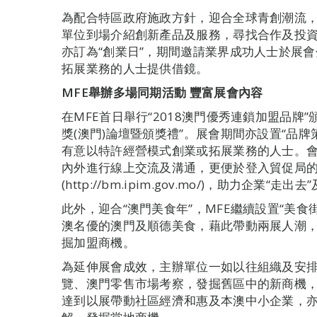
為配合特區政府施政方針，迎合全球青創潮流，
單位到場介紹創新產品及服務，尋找合作及投資
亦訂為“創業日”，期間邀請業界成功人士於展
拓展業務的人士提供借鏡。
MFE
舉辦多場同期活動 豐富展會內容
在MFE首日舉行“2018澳門優秀連鎖加盟品牌”
獎(澳門)論壇暨頒獎禮”。展會期間亦設置“品
有意以特許經營模式創業或拓展業務的人士。會場
內外進行線上交流及溝通，更便於登入貿促局
(http://bm.ipim.gov.mo/)，助力企業“
此外，迎合“澳門美食年”，MFE繼續設置“美食
澳名優的澳門及順德美食，藉此帶動兩展人潮
掘加盟商機。
為延伸展會成效，主辦單位一如以往組織及安
覽、澳門零售市場考察，發掘舊區中的新商機
達到以展帶動社區經濟和惠及本澳中小企業，