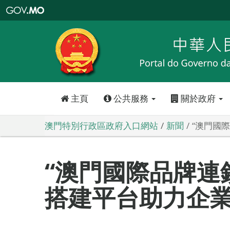
澳
門
特
別
行
政
區
政
府
入
口
網
站
主頁
公共服務
關於政府
澳門特別行政區政府入口網站
新聞
“澳門國
“澳門國際品牌連鎖
搭建平台助力企