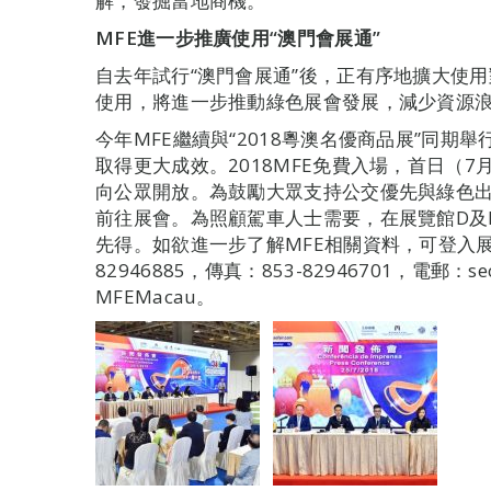
解，發掘當地商機。
MFE
進一步推廣使用“澳門會展通”
自去年試行“澳門會展通”後，正有序地擴大使用
使用，將進一步推動綠色展會發展，減少資源
今年MFE繼續與“2018粵澳名優商品展”同
取得更大成效。2018MFE免費入場，首日（7月
向公眾開放。為鼓勵大眾支持公交優先與綠色
前往展會。為照顧駕車人士需要，在展覽館D及
先得。如欲進一步了解MFE相關資料，可登入展會官
82946885，傳真：853-82946701，電郵：
MFEMacau。