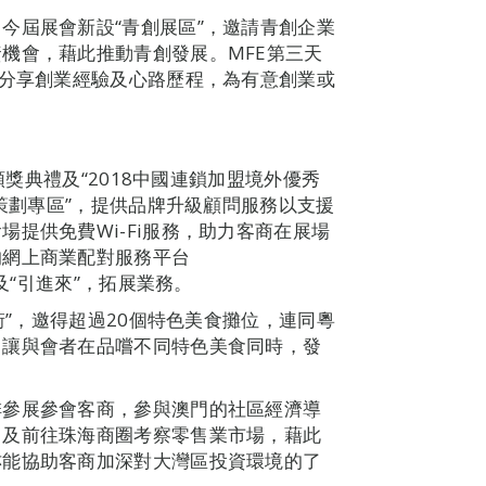
今屆展會新設“青創展區”，邀請青創企業
機會，藉此推動青創發展。MFE第三天
會分享創業經驗及心路歷程，為有意創業或
頒獎典禮及“2018中國連鎖加盟境外優秀
牌策劃專區”，提供品牌升級顧問服務以支援
提供免費Wi-Fi服務，助力客商在展場
的網上商業配對服務平台
走出去”及“引進來”，拓展業務。
街”，邀得超過20個特色美食攤位，連同粵
，讓與會者在品嚐不同特色美食同時，發
排參展參會客商，參與澳門的社區經濟導
，及前往珠海商圈考察零售業市場，藉此
亦能協助客商加深對大灣區投資環境的了