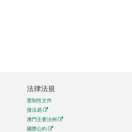
法律法規
憲制性文件
搜法易
澳門主要法例
國際公約