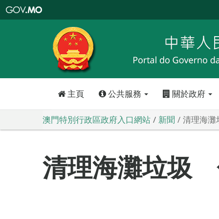
澳
門
特
別
行
政
區
政
府
入
口
網
站
主頁
公共服務
關於政府
澳門特別行政區政府入口網站
新聞
清理海灘
清理海灘垃圾 